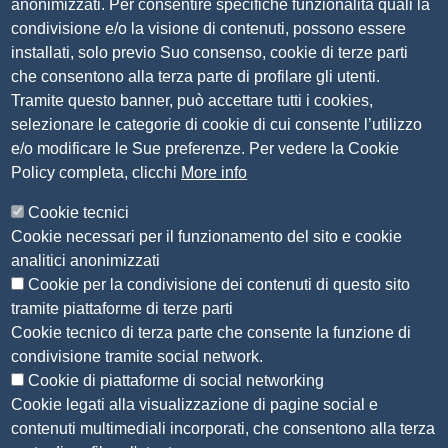
anonimizzati. Per consentire specifiche funzionalità quali la
Tel. 030 37251
condivisione e/o la visione di contenuti, possono essere
PEC
camera.brescia@bs.legalmail.camcom.it
installati, solo previo Suo consenso, cookie di terze parti
P.IVA 00859790172
che consentono alla terza parte di profilare gli utenti.
C.F. 80013870177
Tramite questo banner, può accettare tutti i cookies,
Contatti
selezionare le categorie di cookie di cui consente l’utilizzo
e/o modificare le Sue preferenze. Per vedere la Cookie
Amministrazione Trasparente
Policy completa, clicchi
More info
Organizzazione
Cookie tecnici
Bandi di concorso
Cookie necessari per il funzionamento del sito e cookie
Bandi di gara e contratti
analitici anonimizzati
Provvedimenti
Cookie per la condivisione dei contenuti di questo sito
Attività e procedimenti
tramite piattaforme di terze parti
Cookie tecnico di terza parte che consente la funzione di
Seguici su
condivisione tramite social network.
Cookie di piattaforme di social networking
Cookie legati alla visualizzazione di pagine social e
contenuti multimediali incorporati, che consentono alla terza
Sito web