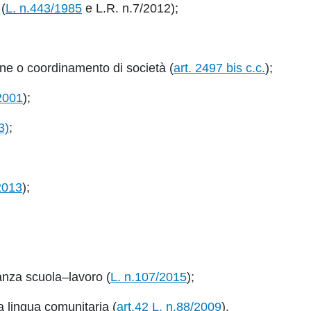
 (
L. n.443/1985
e L.R. n.7/2012);
ione o coordinamento di società (
art. 2497 bis c.c.
);
/2001
);
3)
;
2013
);
nanza scuola–lavoro (
L. n.107/2015
);
tra lingua comunitaria (
art.42 L. n.88/2009
).