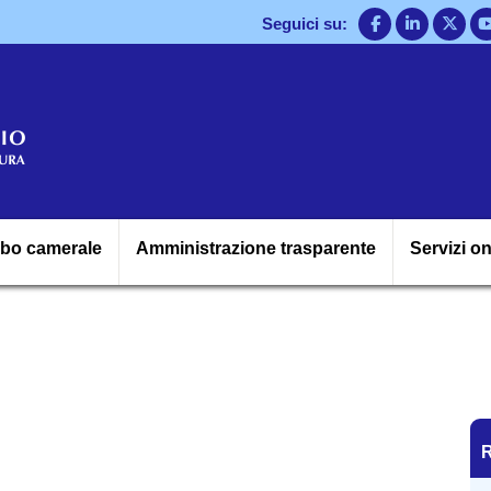
Salta
Seguici su:
al
contenuto
principale
Navigazione princ
lbo camerale
Amministrazione trasparente
Servizi on
R
R