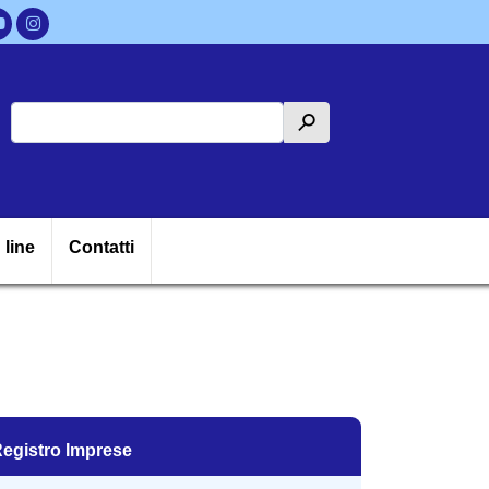
Cerca
h
ipale
 line
Contatti
egistro Imprese
egistro Imprese