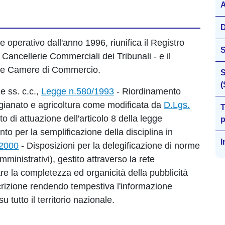
A
D
e operativo dall'anno 1996, riunifica il Registro
 Cancellerie Commerciali dei Tribunali - e il
alle Camere di Commercio.
S
(
e ss. c.c.,
Legge n.580/1993
- Riordinamento
igianato e agricoltura come modificata da
D.Lgs.
T
 di attuazione dell'articolo 8 della legge
p
o per la semplificazione della disciplina in
I
/2000
- Disposizioni per la delegificazione di norme
ministrativi), gestito attraverso la rete
re la completezza ed organicità della pubblicità
scrizione rendendo tempestiva l'informazione
 tutto il territorio nazionale.