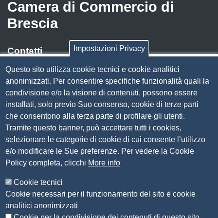
Camera di Commercio di
Brescia
Impostazioni Privacy
Contatti
Questo sito utilizza cookie tecnici e cookie analitici
Via Luigi Einaudi, 23, 25121 Brescia BS
anonimizzati. Per consentire specifiche funzionalità quali la
Tel. 030 37251
condivisione e/o la visione di contenuti, possono essere
PEC
camera.brescia@bs.legalmail.camcom.it
installati, solo previo Suo consenso, cookie di terze parti
P.IVA 00859790172
che consentono alla terza parte di profilare gli utenti.
C.F. 80013870177
Tramite questo banner, può accettare tutti i cookies,
Contatti
selezionare le categorie di cookie di cui consente l’utilizzo
e/o modificare le Sue preferenze. Per vedere la Cookie
Amministrazione Trasparente
Policy completa, clicchi
More info
Organizzazione
Cookie tecnici
Bandi di concorso
Cookie necessari per il funzionamento del sito e cookie
Bandi di gara e contratti
analitici anonimizzati
Provvedimenti
Cookie per la condivisione dei contenuti di questo sito