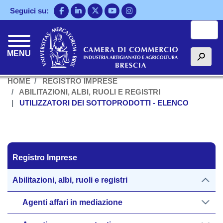
Salta
Seguici su:
al
Cerca
contenuto
principale
MENU
h
HOME
REGISTRO IMPRESE
ABILITAZIONI, ALBI, RUOLI E REGISTRI
UTILIZZATORI DEI SOTTOPRODOTTI - ELENCO
Registro Imprese
Registro Imprese
Abilitazioni, albi, ruoli e registri
Agenti affari in mediazione