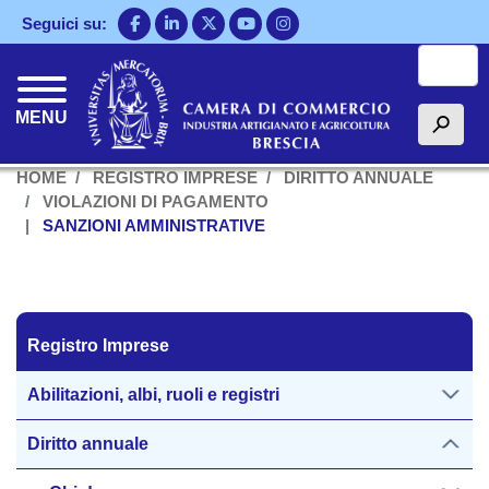
Salta
Seguici su:
al
Cerca
contenuto
principale
MENU
h
HOME
REGISTRO IMPRESE
DIRITTO ANNUALE
VIOLAZIONI DI PAGAMENTO
SANZIONI AMMINISTRATIVE
Registro Imprese
Registro Imprese
Abilitazioni, albi, ruoli e registri
Diritto annuale