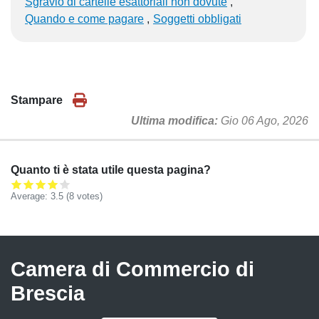
Sgravio di cartelle esattoriali non dovute
Quando e come pagare
Soggetti obbligati
Stampare
Ultima modifica
Gio 06 Ago, 2026
Quanto ti è stata utile questa pagina?
Average:
3.5
(
8
votes)
Camera di Commercio di
Brescia