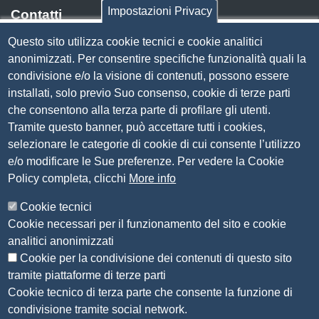
Impostazioni Privacy
Contatti
Questo sito utilizza cookie tecnici e cookie analitici
Via Luigi Einaudi, 23, 25121 Brescia BS
anonimizzati. Per consentire specifiche funzionalità quali la
Tel. 030 37251
condivisione e/o la visione di contenuti, possono essere
PEC
camera.brescia@bs.legalmail.camcom.it
installati, solo previo Suo consenso, cookie di terze parti
P.IVA 00859790172
che consentono alla terza parte di profilare gli utenti.
C.F. 80013870177
Tramite questo banner, può accettare tutti i cookies,
Contatti
selezionare le categorie di cookie di cui consente l’utilizzo
e/o modificare le Sue preferenze. Per vedere la Cookie
Amministrazione Trasparente
Policy completa, clicchi
More info
Organizzazione
Cookie tecnici
Bandi di concorso
Cookie necessari per il funzionamento del sito e cookie
Bandi di gara e contratti
analitici anonimizzati
Provvedimenti
Cookie per la condivisione dei contenuti di questo sito
Attività e procedimenti
tramite piattaforme di terze parti
Cookie tecnico di terza parte che consente la funzione di
Seguici su
condivisione tramite social network.