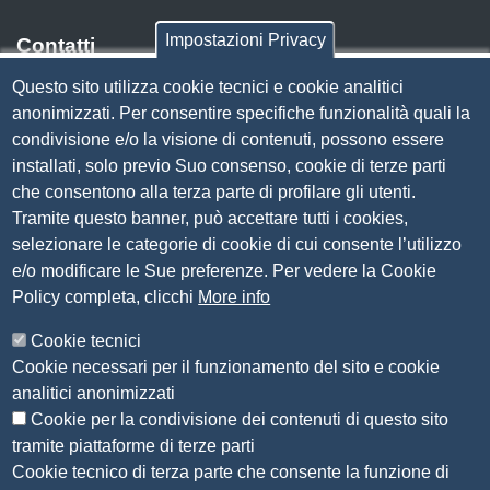
Impostazioni Privacy
Contatti
Questo sito utilizza cookie tecnici e cookie analitici
Via Luigi Einaudi, 23, 25121 Brescia BS
anonimizzati. Per consentire specifiche funzionalità quali la
Tel. 030 37251
condivisione e/o la visione di contenuti, possono essere
PEC
camera.brescia@bs.legalmail.camcom.it
installati, solo previo Suo consenso, cookie di terze parti
P.IVA 00859790172
che consentono alla terza parte di profilare gli utenti.
C.F. 80013870177
Tramite questo banner, può accettare tutti i cookies,
Contatti
selezionare le categorie di cookie di cui consente l’utilizzo
e/o modificare le Sue preferenze. Per vedere la Cookie
Amministrazione Trasparente
Policy completa, clicchi
More info
Organizzazione
Cookie tecnici
Bandi di concorso
Cookie necessari per il funzionamento del sito e cookie
Bandi di gara e contratti
analitici anonimizzati
Provvedimenti
Cookie per la condivisione dei contenuti di questo sito
Attività e procedimenti
tramite piattaforme di terze parti
Cookie tecnico di terza parte che consente la funzione di