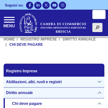
Salta
Seguici su:
al
Cerca
contenuto
principale
MENU
h
HOME
REGISTRO IMPRESE
DIRITTO ANNUALE
CHI DEVE PAGARE
Registro Imprese
Registro Imprese
Abilitazioni, albi, ruoli e registri
Diritto annuale
Chi deve pagare