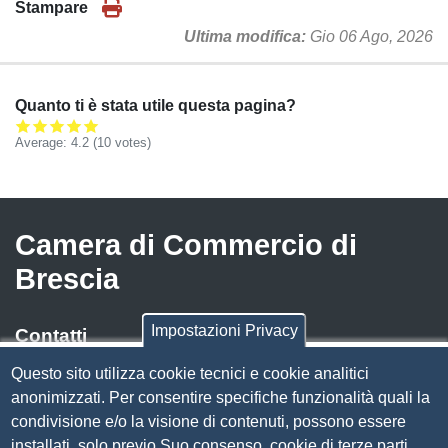
Stampare
Ultima modifica
Gio 06 Ago, 2026
Quanto ti è stata utile questa pagina?
Average:
4.2
(
10
votes)
Camera di Commercio di
Brescia
Impostazioni Privacy
Contatti
Questo sito utilizza cookie tecnici e cookie analitici
Via Luigi Einaudi, 23, 25121 Brescia BS
anonimizzati. Per consentire specifiche funzionalità quali la
Tel. 030 37251
condivisione e/o la visione di contenuti, possono essere
PEC
camera.brescia@bs.legalmail.camcom.it
installati, solo previo Suo consenso, cookie di terze parti