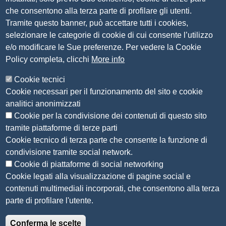
P.IVA 00859790172
che consentono alla terza parte di profilare gli utenti.
C.F. 80013870177
Tramite questo banner, può accettare tutti i cookies,
Contatti
selezionare le categorie di cookie di cui consente l’utilizzo
e/o modificare le Sue preferenze. Per vedere la Cookie
Amministrazione Trasparente
Policy completa, clicchi
More info
Organizzazione
Cookie tecnici
Bandi di concorso
Cookie necessari per il funzionamento del sito e cookie
Bandi di gara e contratti
analitici anonimizzati
Provvedimenti
Cookie per la condivisione dei contenuti di questo sito
Attività e procedimenti
tramite piattaforme di terze parti
Cookie tecnico di terza parte che consente la funzione di
Seguici su
condivisione tramite social network.
Cookie di piattaforme di social networking
Cookie legati alla visualizzazione di pagine social e
contenuti multimediali incorporati, che consentono alla terza
Sito web
parte di profilare l'utente.
Accesso riservato
Conferma le scelte