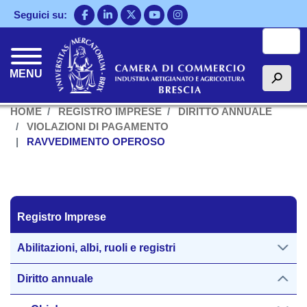
Salta
Seguici su:
al
Cerca
contenuto
principale
MENU
h
HOME
REGISTRO IMPRESE
DIRITTO ANNUALE
VIOLAZIONI DI PAGAMENTO
RAVVEDIMENTO OPEROSO
Registro Imprese
Registro Imprese
Abilitazioni, albi, ruoli e registri
Diritto annuale