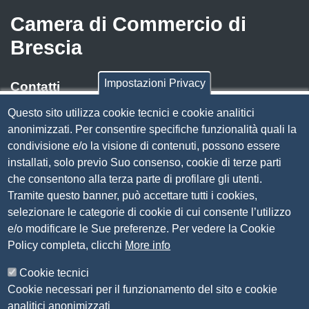
Camera di Commercio di
Brescia
Impostazioni Privacy
Contatti
Questo sito utilizza cookie tecnici e cookie analitici
Via Luigi Einaudi, 23, 25121 Brescia BS
anonimizzati. Per consentire specifiche funzionalità quali la
Tel. 030 37251
condivisione e/o la visione di contenuti, possono essere
PEC
camera.brescia@bs.legalmail.camcom.it
installati, solo previo Suo consenso, cookie di terze parti
P.IVA 00859790172
che consentono alla terza parte di profilare gli utenti.
C.F. 80013870177
Tramite questo banner, può accettare tutti i cookies,
Contatti
selezionare le categorie di cookie di cui consente l’utilizzo
e/o modificare le Sue preferenze. Per vedere la Cookie
Amministrazione Trasparente
Policy completa, clicchi
More info
Organizzazione
Cookie tecnici
Bandi di concorso
Cookie necessari per il funzionamento del sito e cookie
Bandi di gara e contratti
analitici anonimizzati