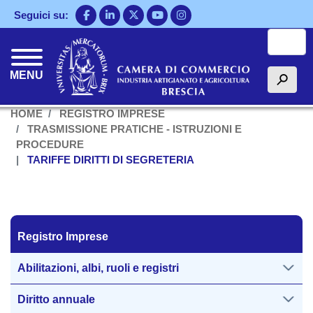
Salta
Seguici su:
al
Cerca
contenuto
principale
MENU
h
HOME
REGISTRO IMPRESE
TRASMISSIONE PRATICHE - ISTRUZIONI E
PROCEDURE
TARIFFE DIRITTI DI SEGRETERIA
Registro Imprese
Registro Imprese
Abilitazioni, albi, ruoli e registri
Diritto annuale