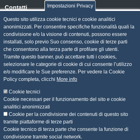
Impostazioni Privacy
Contatti
Questo sito utilizza cookie tecnici e cookie analitici
Via Luigi Einaudi, 23, 25121 Brescia BS
anonimizzati. Per consentire specifiche funzionalità quali la
Tel. 030 37251
condivisione e/o la visione di contenuti, possono essere
PEC
camera.brescia@bs.legalmail.camcom.it
installati, solo previo Suo consenso, cookie di terze parti
P.IVA 00859790172
che consentono alla terza parte di profilare gli utenti.
C.F. 80013870177
Tramite questo banner, può accettare tutti i cookies,
Contatti
selezionare le categorie di cookie di cui consente l’utilizzo
e/o modificare le Sue preferenze. Per vedere la Cookie
Amministrazione Trasparente
Policy completa, clicchi
More info
Organizzazione
Cookie tecnici
Bandi di concorso
Cookie necessari per il funzionamento del sito e cookie
Bandi di gara e contratti
analitici anonimizzati
Provvedimenti
Cookie per la condivisione dei contenuti di questo sito
Attività e procedimenti
tramite piattaforme di terze parti
Cookie tecnico di terza parte che consente la funzione di
Seguici su
condivisione tramite social network.