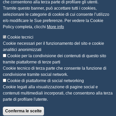
che consentono alla terza parte di profilare gli utenti.
C.F. 80013870177
Tramite questo banner, può accettare tutti i cookies,
Contatti
selezionare le categorie di cookie di cui consente l’utilizzo
e/o modificare le Sue preferenze. Per vedere la Cookie
Amministrazione Trasparente
Policy completa, clicchi
More info
Organizzazione
Cookie tecnici
Bandi di concorso
Cookie necessari per il funzionamento del sito e cookie
Bandi di gara e contratti
analitici anonimizzati
Provvedimenti
Cookie per la condivisione dei contenuti di questo sito
Attività e procedimenti
tramite piattaforme di terze parti
Cookie tecnico di terza parte che consente la funzione di
Seguici su
condivisione tramite social network.
Cookie di piattaforme di social networking
Cookie legati alla visualizzazione di pagine social e
contenuti multimediali incorporati, che consentono alla terza
Sito web
parte di profilare l'utente.
Accesso riservato
Conferma le scelte
Mappa del sito