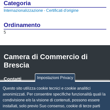
Categoria
Internazionalizzazione - Certificati d'origine
Ordinamento
5
Camera di Commercio di
Brescia
Impostazioni Privacy
Contatti
Questo sito utilizza cookie tecnici e cookie analitici
Via Luigi Einaudi, 23, 25121 Brescia BS
anonimizzati. Per consentire specifiche funzionalità quali la
Tel. 030 37251
condivisione e/o la visione di contenuti, possono essere
PEC
camera.brescia@bs.legalmail.camcom.it
installati, solo previo Suo consenso, cookie di terze parti
P.IVA 00859790172