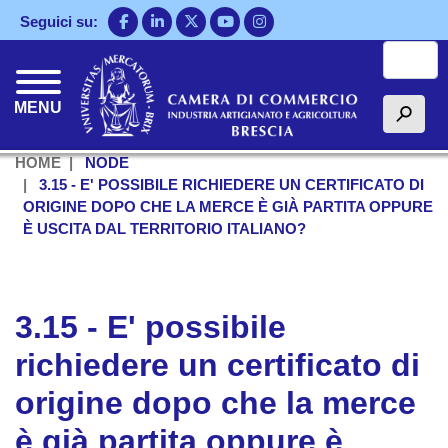
Salta
Seguici su:
al
Cerca
contenuto
principale
MENU
h
HOME
NODE
3.15 - E' POSSIBILE RICHIEDERE UN CERTIFICATO DI
ORIGINE DOPO CHE LA MERCE È GIÀ PARTITA OPPURE
È USCITA DAL TERRITORIO ITALIANO?
3.15 - E' possibile
richiedere un certificato di
origine dopo che la merce
è già partita oppure è