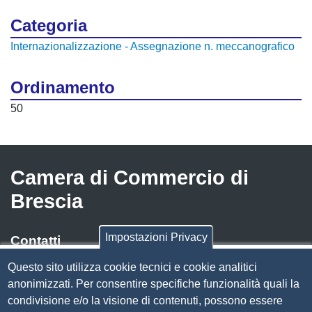
Categoria
Internazionalizzazione - Assegnazione n. meccanografico
Ordinamento
50
Camera di Commercio di
Brescia
Impostazioni Privacy
Contatti
Questo sito utilizza cookie tecnici e cookie analitici
Via Luigi Einaudi, 23, 25121 Brescia BS
anonimizzati. Per consentire specifiche funzionalità quali la
Tel. 030 37251
condivisione e/o la visione di contenuti, possono essere
PEC
camera.brescia@bs.legalmail.camcom.it