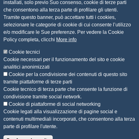
installati, solo previo Suo consenso, cookie di terze parti
P.IVA 00859790172
che consentono alla terza parte di profilare gli utenti.
C.F. 80013870177
Tramite questo banner, può accettare tutti i cookies,
Contatti
selezionare le categorie di cookie di cui consente l’utilizzo
e/o modificare le Sue preferenze. Per vedere la Cookie
Amministrazione Trasparente
Policy completa, clicchi
More info
Organizzazione
Cookie tecnici
Bandi di concorso
Cookie necessari per il funzionamento del sito e cookie
Bandi di gara e contratti
analitici anonimizzati
Provvedimenti
Cookie per la condivisione dei contenuti di questo sito
Attività e procedimenti
tramite piattaforme di terze parti
Cookie tecnico di terza parte che consente la funzione di
Seguici su
condivisione tramite social network.
Cookie di piattaforme di social networking
Cookie legati alla visualizzazione di pagine social e
contenuti multimediali incorporati, che consentono alla terza
Sito web
parte di profilare l'utente.
Accesso riservato