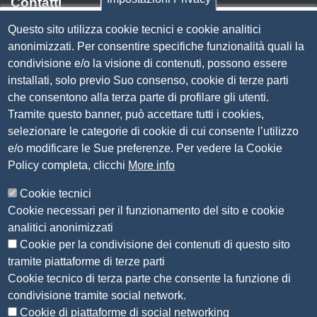
Contatti
Questo sito utilizza cookie tecnici e cookie analitici
Via Luigi Einaudi, 23, 25121 Brescia BS
anonimizzati. Per consentire specifiche funzionalità quali la
Tel. 030 37251
condivisione e/o la visione di contenuti, possono essere
PEC
camera.brescia@bs.legalmail.camcom.it
installati, solo previo Suo consenso, cookie di terze parti
P.IVA 00859790172
che consentono alla terza parte di profilare gli utenti.
C.F. 80013870177
Tramite questo banner, può accettare tutti i cookies,
Contatti
selezionare le categorie di cookie di cui consente l’utilizzo
e/o modificare le Sue preferenze. Per vedere la Cookie
Amministrazione Trasparente
Policy completa, clicchi
More info
Organizzazione
Cookie tecnici
Bandi di concorso
Cookie necessari per il funzionamento del sito e cookie
Bandi di gara e contratti
analitici anonimizzati
Provvedimenti
Cookie per la condivisione dei contenuti di questo sito
Attività e procedimenti
tramite piattaforme di terze parti
Cookie tecnico di terza parte che consente la funzione di
Seguici su
condivisione tramite social network.
Cookie di piattaforme di social networking