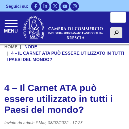
Salta
Seguici su:
al
Cerca
contenuto
principale
MENU
h
HOME
NODE
4 – IL CARNET ATA PUÒ ESSERE UTILIZZATO IN TUTTI
I PAESI DEL MONDO?
4 – Il Carnet ATA può
essere utilizzato in tutti i
Paesi del mondo?
Inviato da
admin
il
Mar, 08/02/2022 - 17:23