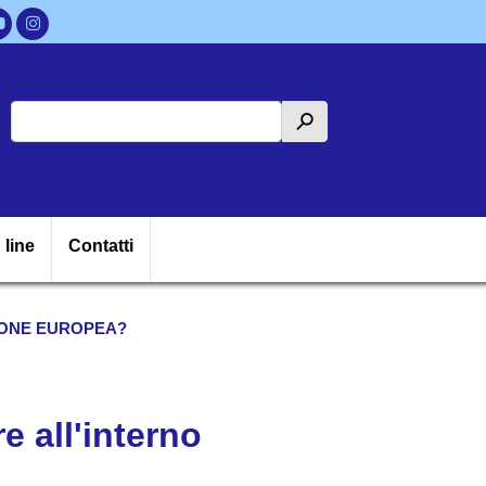
Cerca
h
ipale
 line
Contatti
NIONE EUROPEA?
e all'interno