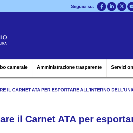
Salta
Seguici su:
al
contenuto
principale
Navigazione princ
lbo camerale
Amministrazione trasparente
Servizi on
ZZARE IL CARNET ATA PER ESPORTARE ALL'INTERNO DELL'U
zzare il Carnet ATA per esportar
?