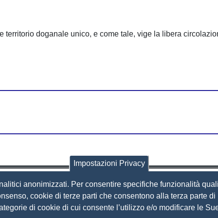
territorio doganale unico, e come tale, vige la libera circolazio
Impostazioni Privacy
nalitici anonimizzati. Per consentire specifiche funzionalità quali
i Brescia
nsenso, cookie di terze parti che consentono alla terza parte di p
 categorie di cookie di cui consente l’utilizzo e/o modificare le 
Amministrazione Trasparente
S