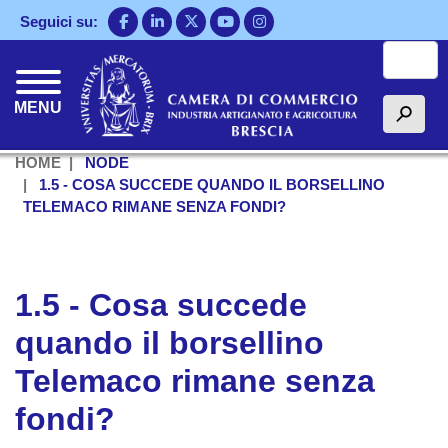
Salta
Seguici su:
al
Cerca
contenuto
principale
MENU
h
HOME
NODE
1.5 - COSA SUCCEDE QUANDO IL BORSELLINO
TELEMACO RIMANE SENZA FONDI?
1.5 - Cosa succede
quando il borsellino
Telemaco rimane senza
fondi?