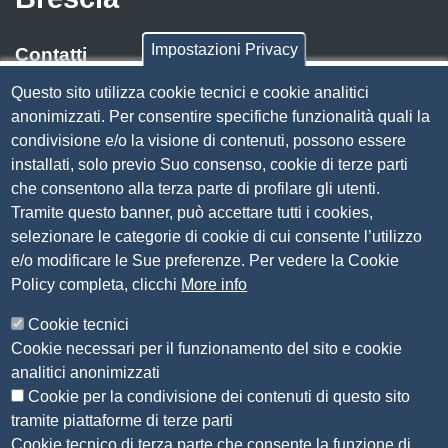
Impostazioni Privacy
Contatti
Questo sito utilizza cookie tecnici e cookie analitici
Via Luigi Einaudi, 23, 25121 Brescia BS
anonimizzati. Per consentire specifiche funzionalità quali la
Tel. 030 37251
condivisione e/o la visione di contenuti, possono essere
PEC
camera.brescia@bs.legalmail.camcom.it
installati, solo previo Suo consenso, cookie di terze parti
P.IVA 00859790172
che consentono alla terza parte di profilare gli utenti.
C.F. 80013870177
Tramite questo banner, può accettare tutti i cookies,
Contatti
selezionare le categorie di cookie di cui consente l’utilizzo
e/o modificare le Sue preferenze. Per vedere la Cookie
Amministrazione Trasparente
Policy completa, clicchi
More info
Organizzazione
Cookie tecnici
Bandi di concorso
Cookie necessari per il funzionamento del sito e cookie
Bandi di gara e contratti
analitici anonimizzati
Provvedimenti
Cookie per la condivisione dei contenuti di questo sito
Attività e procedimenti
tramite piattaforme di terze parti
Cookie tecnico di terza parte che consente la funzione di