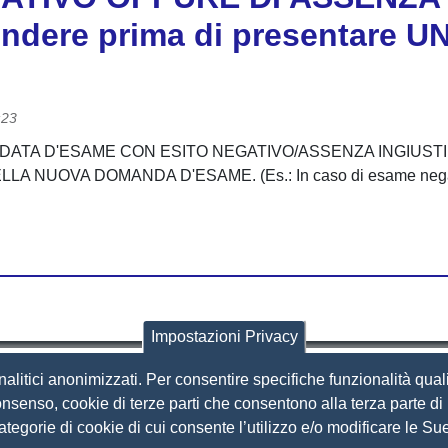
tendere prima di presentar
:23
LA DATA D'ESAME CON ESITO NEGATIVO/ASSENZA INGIUSTI
NUOVA DOMANDA D'ESAME. (Es.: In caso di esame negativo
Impostazioni Privacy
nalitici anonimizzati. Per consentire specifiche funzionalità quali
i Brescia
nsenso, cookie di terze parti che consentono alla terza parte di p
 categorie di cookie di cui consente l’utilizzo e/o modificare le 
Amministrazione Trasparente
S