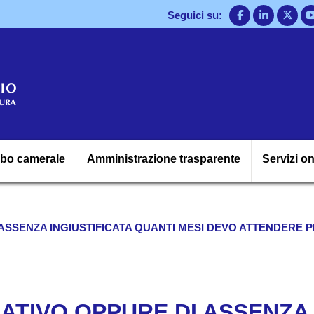
Salta
Seguici su:
al
contenuto
principale
Navigazione princ
lbo camerale
Amministrazione trasparente
Servizi on
 ASSENZA INGIUSTIFICATA QUANTI MESI DEVO ATTENDERE 
EGATIVO OPPURE DI ASSENZA