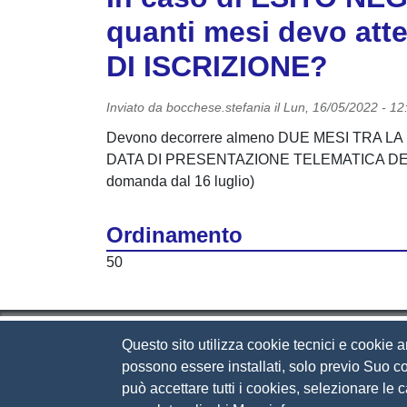
quanti mesi devo at
DI ISCRIZIONE?
Inviato da
bocchese.stefania
il
Lun, 16/05/2022 - 12
Devono decorrere almeno DUE MESI TRA 
DATA DI PRESENTAZIONE TELEMATICA DELLA 
domanda dal 16 luglio)
Ordinamento
50
Questo sito utilizza cookie tecnici e cookie a
Camera di Commercio d
possono essere installati, solo previo Suo co
può accettare tutti i cookies, selezionare le
Contatti