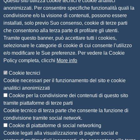
Questo sito utilizza cookie tecnici e cookie analitici
Via Luigi Einaudi, 23, 25121 Brescia BS
anonimizzati. Per consentire specifiche funzionalità quali la
Tel. 030 37251
condivisione e/o la visione di contenuti, possono essere
PEC
camera.brescia@bs.legalmail.camcom.it
installati, solo previo Suo consenso, cookie di terze parti
P.IVA 00859790172
che consentono alla terza parte di profilare gli utenti.
C.F. 80013870177
Tramite questo banner, può accettare tutti i cookies,
Contatti
selezionare le categorie di cookie di cui consente l’utilizzo
e/o modificare le Sue preferenze. Per vedere la Cookie
Amministrazione Trasparente
Policy completa, clicchi
More info
Organizzazione
Cookie tecnici
Bandi di concorso
Cookie necessari per il funzionamento del sito e cookie
Bandi di gara e contratti
analitici anonimizzati
Provvedimenti
Cookie per la condivisione dei contenuti di questo sito
Attività e procedimenti
tramite piattaforme di terze parti
Cookie tecnico di terza parte che consente la funzione di
Seguici su
condivisione tramite social network.
Cookie di piattaforme di social networking
Cookie legati alla visualizzazione di pagine social e