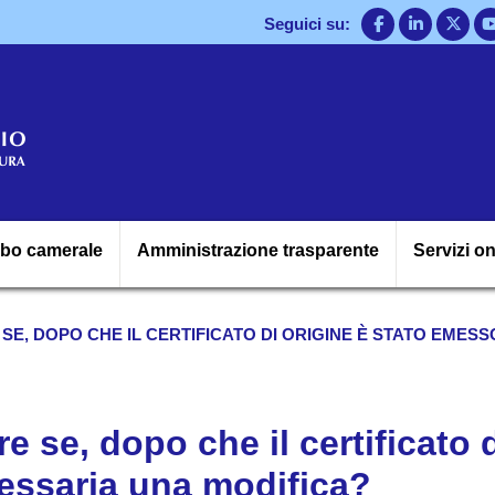
Salta
Seguici su:
al
contenuto
principale
Navigazione princ
lbo camerale
Amministrazione trasparente
Servizi on
E SE, DOPO CHE IL CERTIFICATO DI ORIGINE È STATO EMES
re se, dopo che il certificato 
essaria una modifica?