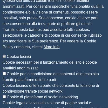
Questo sito utilizza cookie tecnici e cookie analitici
Via Luigi Einaudi, 23, 25121 Brescia BS
anonimizzati. Per consentire specifiche funzionalità quali la
Tel. 030 37251
condivisione e/o la visione di contenuti, possono essere
PEC
camera.brescia@bs.legalmail.camcom.it
installati, solo previo Suo consenso, cookie di terze parti
P.IVA 00859790172
che consentono alla terza parte di profilare gli utenti.
C.F. 80013870177
Tramite questo banner, può accettare tutti i cookies,
Contatti
selezionare le categorie di cookie di cui consente l’utilizzo
e/o modificare le Sue preferenze. Per vedere la Cookie
Amministrazione Trasparente
Policy completa, clicchi
More info
Organizzazione
Cookie tecnici
Bandi di concorso
Cookie necessari per il funzionamento del sito e cookie
Bandi di gara e contratti
analitici anonimizzati
Provvedimenti
Cookie per la condivisione dei contenuti di questo sito
Attività e procedimenti
tramite piattaforme di terze parti
Cookie tecnico di terza parte che consente la funzione di
Seguici su
condivisione tramite social network.
Cookie di piattaforme di social networking
Cookie legati alla visualizzazione di pagine social e