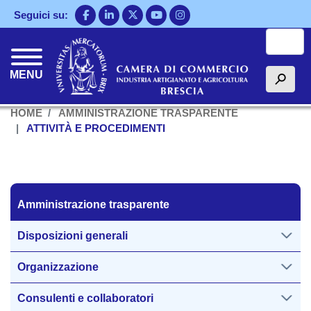
Salta
Seguici su:
al
Cerca
contenuto
principale
MENU
h
HOME
AMMINISTRAZIONE TRASPARENTE
ATTIVITÀ E PROCEDIMENTI
Amministrazione trasparente
Amministrazione trasparente
Disposizioni generali
Organizzazione
Consulenti e collaboratori