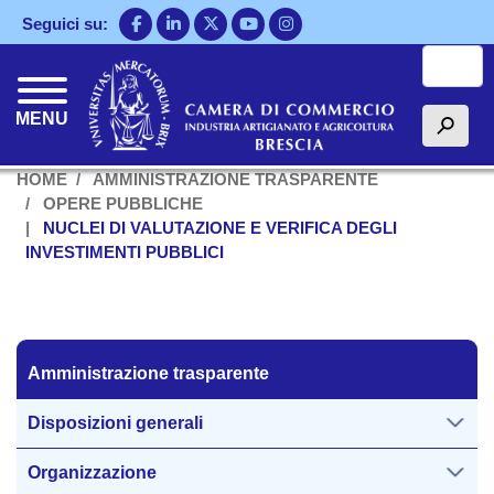
Salta
Seguici su:
al
Cerca
contenuto
principale
MENU
h
HOME
AMMINISTRAZIONE TRASPARENTE
OPERE PUBBLICHE
NUCLEI DI VALUTAZIONE E VERIFICA DEGLI
INVESTIMENTI PUBBLICI
Amministrazione trasparente
Amministrazione trasparente
Disposizioni generali
Organizzazione