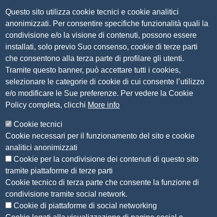
Questo sito utilizza cookie tecnici e cookie analitici
Via Luigi Einaudi, 23, 25121 Brescia BS
anonimizzati. Per consentire specifiche funzionalità quali la
Tel. 030 37251
condivisione e/o la visione di contenuti, possono essere
PEC
camera.brescia@bs.legalmail.camcom.it
installati, solo previo Suo consenso, cookie di terze parti
P.IVA 00859790172
che consentono alla terza parte di profilare gli utenti.
C.F. 80013870177
Tramite questo banner, può accettare tutti i cookies,
Contatti
selezionare le categorie di cookie di cui consente l’utilizzo
e/o modificare le Sue preferenze. Per vedere la Cookie
Amministrazione Trasparente
Policy completa, clicchi
More info
Organizzazione
Cookie tecnici
Bandi di concorso
Cookie necessari per il funzionamento del sito e cookie
Bandi di gara e contratti
analitici anonimizzati
Provvedimenti
Cookie per la condivisione dei contenuti di questo sito
Attività e procedimenti
tramite piattaforme di terze parti
Cookie tecnico di terza parte che consente la funzione di
Seguici su
condivisione tramite social network.
Cookie di piattaforme di social networking