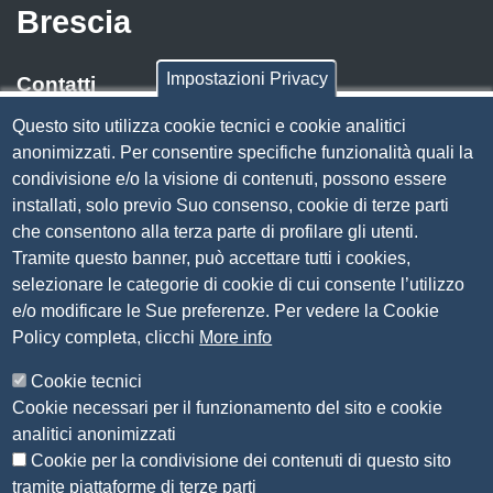
Brescia
Impostazioni Privacy
Contatti
Questo sito utilizza cookie tecnici e cookie analitici
Via Luigi Einaudi, 23, 25121 Brescia BS
anonimizzati. Per consentire specifiche funzionalità quali la
Tel. 030 37251
condivisione e/o la visione di contenuti, possono essere
PEC
camera.brescia@bs.legalmail.camcom.it
installati, solo previo Suo consenso, cookie di terze parti
P.IVA 00859790172
che consentono alla terza parte di profilare gli utenti.
C.F. 80013870177
Tramite questo banner, può accettare tutti i cookies,
Contatti
selezionare le categorie di cookie di cui consente l’utilizzo
e/o modificare le Sue preferenze. Per vedere la Cookie
Amministrazione Trasparente
Policy completa, clicchi
More info
Organizzazione
Cookie tecnici
Bandi di concorso
Cookie necessari per il funzionamento del sito e cookie
Bandi di gara e contratti
analitici anonimizzati
Provvedimenti
Cookie per la condivisione dei contenuti di questo sito
Attività e procedimenti
tramite piattaforme di terze parti