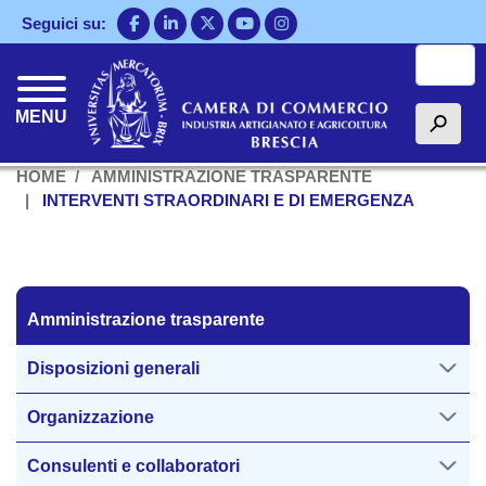
Salta
Seguici su:
al
Cerca
contenuto
principale
MENU
h
HOME
AMMINISTRAZIONE TRASPARENTE
INTERVENTI STRAORDINARI E DI EMERGENZA
Amministrazione trasparente
Amministrazione trasparente
Disposizioni generali
Organizzazione
Consulenti e collaboratori