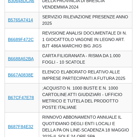
B30648DCA6
DELLA PROVINCIA DI BRESCIA
VENDEMMIA 2024
SERVIZIO RILEVAZIONE PRESENZE ANNO
B5765A7414
2025
REVISIONE ANALISI DOCUMENTALE DI N.
B6689F472C
1 GIOCATTOLO VAGONE IN LEGNO ART.
BJT 486A MARCHIO BIG JIGS
CARTA FILIGRANATA - RISMA DA 1.000
B6688A52BA
FOGLI - 10 SCATOLE
ELENCO ELABORATO RELATIVO ALLE
B667A0838E
IMPRESE PARTECIPANTI A FUTURA 2025
;ACQUISTO N. 1000 BUSTE E N. 1000
CARTOLINE ATTI GIUDIZIARI - UFFICIO
B67CF47E78
METRICO E TUTELA DEL PRODOTTO
POSTE ITALIANE
RINNOVO ABBONAMENTO ANNUALE IL
QUOTIDIANO DEGLI ENTI LOCALI E
B687F84E32
DELLA PA ON LINE-SCADENZA 18 MAGGIO
2025-IL SOLE 24 ORE SPA