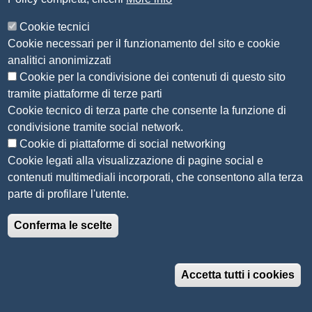
CONFERIMENTO IN DISCARICA DI
Cookie tecnici
MATERIALE GUASTO O OBSOLETO
Cookie necessari per il funzionamento del sito e cookie
PROGETTO DI PROMOZIONE TURISTICA
analitici anonimizzati
E DI VALORIZZAZIONE DEL TERRITORIO
B7B001D1CE
Cookie per la condivisione dei contenuti di questo sito
GOVERNANCE DEL TURISMO IN
tramite piattaforme di terze parti
PROVINCIA DI BRESCIA 2025
Cookie tecnico di terza parte che consente la funzione di
SERVIZIO DI ANALISI DI CAMPIONE DI
condivisione tramite social network.
B7DBC70ECD
UNA SPECIFICA TIPOLOGIA DI
Cookie di piattaforme di social networking
CONTATORE ELETTRICO
Cookie legati alla visualizzazione di pagine social e
RILEGATURA N. 3 VOLUMI COLLEGIO DEI
contenuti multimediali incorporati, che consentono alla terza
B7DCE3DF5B
REVISORI - PERIODO DAL 2021-2023 DAL
parte di profilare l'utente.
2023-2024 DAL 2024-2025.
FORNITURA E POSA UPS 2000A 20000W
Conferma le scelte
B806FB63C7
AUT. 10 MIN PIANO AMMEZZATO
B7D2A26618
ARREDI SALA OLI
Accetta tutti i cookies
INTERVENTO SU POMPA PC3 CIRCUITO
DI RISCALDAMENTO - ACQUISTO
B81C074737
CASSETTA WC PER SOSTITUZIONE NEL