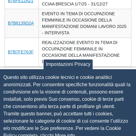
B76FE12A21
CCIAA BRESCIA 1/7/25 - 31/12/27
EVENTO IN TEMA DI OCCUPAZIONE
FEMMINILE IN OCCASIONE DELLA
B7B8139D2A
MANIFESTAZIONE DOMANI LAVORO 2025
- INTERVISTA
REALIZZAZIONE EVENTO IN TEMA DI
OCCUPAZIONE FEMMINILE IN
B7B7FE763F
OCCASIONE DELLA MANIFESTAZIONE
DOMANI LAVORO 2025
Impostazioni Privacy
PERCORSI PER LE COMPETENZE
Questo sito utilizza cookie tecnici e cookie analitici
TRASVERSALI E L'ORIENTAMENTO
B7B70EB8AD
(PCTO) - AFFIDAMENTO SERVIZIO PER
anonimizzati. Per consentire specifiche funzionalità quali la
INCONTRO FORMATIVO PER GLI
condivisione e/o la visione di contenuti, possono essere
STUDENTI A.S. 2025/2026
installati, solo previo Suo consenso, cookie di terze parti
che consentono alla terza parte di profilare gli utenti.
B7B957B4CC
LAMPADE DI EMERGENZA PIANI -1 -2 -3
Tramite questo banner, può accettare tutti i cookies,
SERVIZIO DI RITIRO TRASPORTO E
selezionare le categorie di cookie di cui consente l’utilizzo
DISTRUZIONE PRATICHE CARTACEE
e/o modificare le Sue preferenze. Per vedere la Cookie
NELL'AMBITO DELLO SCARTO
B788981C97
Policy completa, clicchi
D'ARCHIVIO ANNO 2025 E
More info