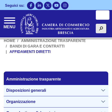
Salta
Seguici su:
al
Cerca
contenuto
principale
MENU
h
HOME
AMMINISTRAZIONE TRASPARENTE
BANDI DI GARA E CONTRATTI
AFFIDAMENTI DIRETTI
Amministrazione trasparente
Amministrazione trasparente
Disposizioni generali
Organizzazione