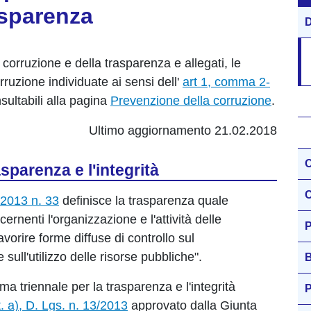
asparenza
D
 corruzione e della trasparenza e allegati, le
rruzione individuate ai sensi dell'
art 1, comma 2-
sultabili alla pagina
Prevenzione della corruzione
.
Ultimo aggiornamento 21.02.2018
O
sparenza e l'integrità
C
 2013 n. 33
definisce la trasparenza quale
cernenti l'organizzazione e l'attività delle
P
vorire forme diffuse di controllo sul
 sull'utilizzo delle risorse pubbliche".
B
a triennale per la trasparenza e l'integrità
P
t. a), D. Lgs. n. 13/2013
approvato dalla Giunta