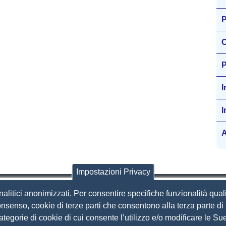
P
O
P
I
I
A
Impostazioni Privacy
nalitici anonimizzati. Per consentire specifiche funzionalità quali
i Brescia
nsenso, cookie di terze parti che consentono alla terza parte di p
 categorie di cookie di cui consente l’utilizzo e/o modificare le 