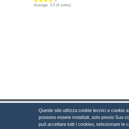
Average:
3.5
(
4
votes)
Questo sito utilizza cookie tecnici e cookie a
Camera di Commercio d
possono essere installati, solo previo Suo co
può accettare tutti i cookies, selezionare le