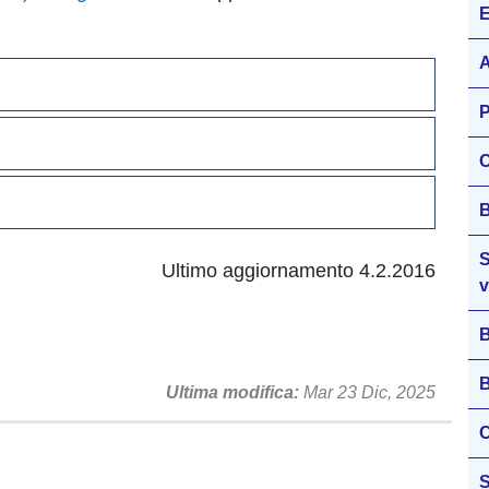
E
A
P
C
B
S
Ultimo aggiornamento 4.2.2016
v
B
B
Ultima modifica
Mar 23 Dic, 2025
C
S