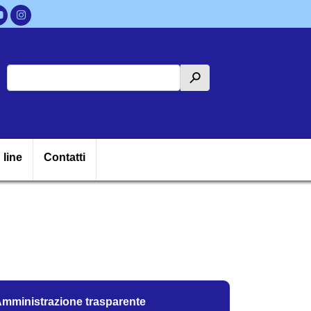
Cerca
h
ipale
 line
Contatti
mministrazione trasparente
mministrazione trasparente