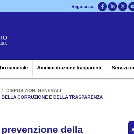
Salta
Seguici su:
al
contenuto
principale
Navigazione princ
lbo camerale
Amministrazione trasparente
Servizi on
DISPOSIZIONI GENERALI
E DELLA CORRUZIONE E DELLA TRASPARENZA
A
a prevenzione della
A