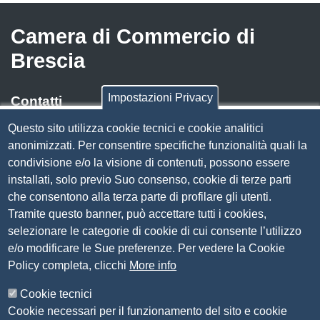
Camera di Commercio di
Brescia
Impostazioni Privacy
Contatti
Questo sito utilizza cookie tecnici e cookie analitici
Via Luigi Einaudi, 23, 25121 Brescia BS
anonimizzati. Per consentire specifiche funzionalità quali la
Tel. 030 37251
condivisione e/o la visione di contenuti, possono essere
PEC
camera.brescia@bs.legalmail.camcom.it
installati, solo previo Suo consenso, cookie di terze parti
P.IVA 00859790172
che consentono alla terza parte di profilare gli utenti.
C.F. 80013870177
Tramite questo banner, può accettare tutti i cookies,
Contatti
selezionare le categorie di cookie di cui consente l’utilizzo
e/o modificare le Sue preferenze. Per vedere la Cookie
Amministrazione Trasparente
Policy completa, clicchi
More info
Organizzazione
Cookie tecnici
Bandi di concorso
Cookie necessari per il funzionamento del sito e cookie