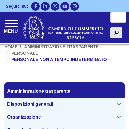
Salta
Seguici su:
al
Cerca
contenuto
principale
MENU
h
HOME
AMMINISTRAZIONE TRASPARENTE
PERSONALE
PERSONALE NON A TEMPO INDETERMINATO
Amministrazione trasparente
Amministrazione trasparente
Disposizioni generali
Organizzazione