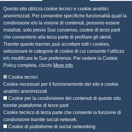
Questo sito utilizza cookie tecnici e cookie analitici
Via Luigi Einaudi, 23, 25121 Brescia BS
anonimizzati. Per consentire specifiche funzionalità quali la
Tel. 030 37251
condivisione e/o la visione di contenuti, possono essere
PEC
camera.brescia@bs.legalmail.camcom.it
installati, solo previo Suo consenso, cookie di terze parti
P.IVA 00859790172
che consentono alla terza parte di profilare gli utenti.
C.F. 80013870177
Tramite questo banner, può accettare tutti i cookies,
Contatti
selezionare le categorie di cookie di cui consente l’utilizzo
e/o modificare le Sue preferenze. Per vedere la Cookie
Amministrazione Trasparente
Policy completa, clicchi
More info
Organizzazione
Cookie tecnici
Bandi di concorso
Cookie necessari per il funzionamento del sito e cookie
Bandi di gara e contratti
analitici anonimizzati
Provvedimenti
Cookie per la condivisione dei contenuti di questo sito
Attività e procedimenti
tramite piattaforme di terze parti
Cookie tecnico di terza parte che consente la funzione di
Seguici su
condivisione tramite social network.
Cookie di piattaforme di social networking