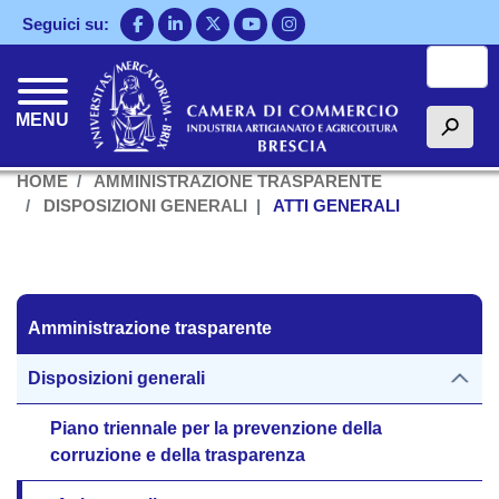
Salta
Seguici su:
al
Cerca
contenuto
principale
MENU
h
HOME
AMMINISTRAZIONE TRASPARENTE
DISPOSIZIONI GENERALI
ATTI GENERALI
Amministrazione trasparente
Amministrazione trasparente
Disposizioni generali
Piano triennale per la prevenzione della
corruzione e della trasparenza