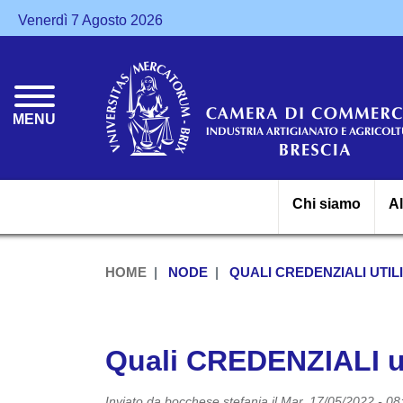
Venerdì 7 Agosto 2026
MENU
Chi siamo
A
HOME
NODE
QUALI CREDENZIALI UTIL
Quali CREDENZIALI ut
Inviato da
bocchese.stefania
il
Mar, 17/05/2022 - 08