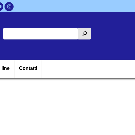
Cerca
h
ipale
 line
Contatti