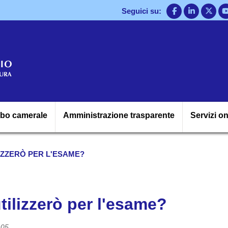
Salta
Seguici su:
al
contenuto
principale
Navigazione princ
lbo camerale
Amministrazione trasparente
Servizi on
IZZERÒ PER L'ESAME?
ilizzerò per l'esame?
:05