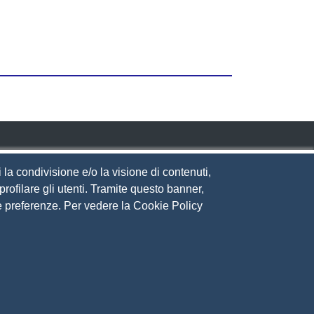
 la condivisione e/o la visione di contenuti,
rofilare gli utenti. Tramite questo banner,
eguici su
Sue preferenze. Per vedere la Cookie Policy
ito web
cesso riservato
ppa del sito