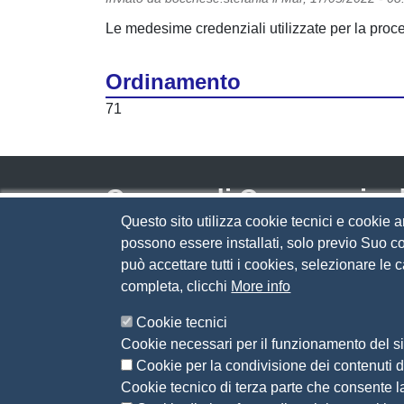
Le medesime credenziali utilizzate per la proced
Ordinamento
71
Camera di Commercio d
Questo sito utilizza cookie tecnici e cookie a
possono essere installati, solo previo Suo co
Contatti
può accettare tutti i cookies, selezionare le
completa, clicchi
More info
Via Luigi Einaudi, 23, 25121 Brescia BS
Tel. 030 37251
Cookie tecnici
PEC
camera.brescia@bs.legalmail.camcom.it
Cookie necessari per il funzionamento del si
P.IVA 00859790172
Cookie per la condivisione dei contenuti di
C.F. 80013870177
Cookie tecnico di terza parte che consente l
Contatti