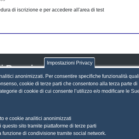
ura di iscrizione e per accedere all'area di test
Impostazioni Privacy
i Brescia
nalitici anonimizzati. Per consentire specifiche funzionalità quali
nsenso, cookie di terze parti che consentono alla terza parte di p
Amministrazione Trasparente
S
 categorie di cookie di cui consente l’utilizzo e/o modificare le 
Organizzazione
Bandi di concorso
Bandi di gara e contratti
S
to e cookie analitici anonimizzati
Provvedimenti
 questo sito tramite piattaforme di terze parti
Ac
Attività e procedimenti
a funzione di condivisione tramite social network.
Ma