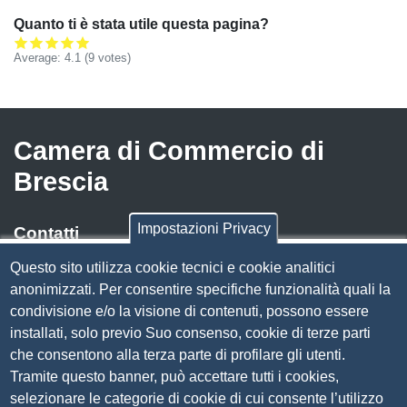
Quanto ti è stata utile questa pagina?
Average:
4.1
(
9
votes)
Camera di Commercio di
Brescia
Impostazioni Privacy
Contatti
Questo sito utilizza cookie tecnici e cookie analitici
Via Luigi Einaudi, 23, 25121 Brescia BS
anonimizzati. Per consentire specifiche funzionalità quali la
Tel. 030 37251
condivisione e/o la visione di contenuti, possono essere
PEC
camera.brescia@bs.legalmail.camcom.it
installati, solo previo Suo consenso, cookie di terze parti
P.IVA 00859790172
che consentono alla terza parte di profilare gli utenti.
C.F. 80013870177
Tramite questo banner, può accettare tutti i cookies,
Contatti
selezionare le categorie di cookie di cui consente l’utilizzo