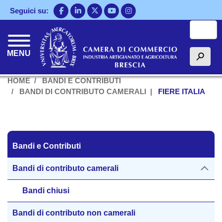
Salta
Seguici su:
al
Cerca
contenuto
principale
MENU
h
HOME
BANDI E CONTRIBUTI
BANDI DI CONTRIBUTO CAMERALI
FIERE ITALIA
Bandi e Contributi
Bandi e Contributi
Bandi di contributo camerali
Bandi chiusi
Bandi di contributo non camerali