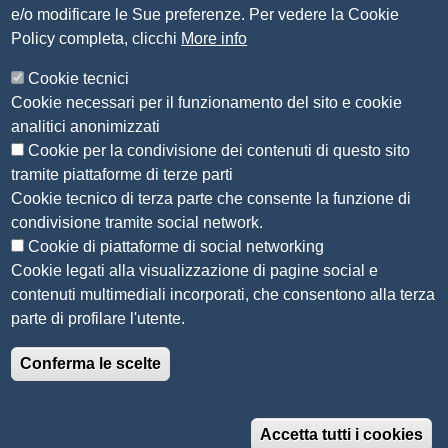
e/o modificare le Sue preferenze. Per vedere la Cookie
Amministrazione Trasparente
Policy completa, clicchi
More info
Organizzazione
Cookie tecnici
Bandi di concorso
Cookie necessari per il funzionamento del sito e cookie
Bandi di gara e contratti
analitici anonimizzati
Provvedimenti
Cookie per la condivisione dei contenuti di questo sito
Attività e procedimenti
tramite piattaforme di terze parti
Cookie tecnico di terza parte che consente la funzione di
Seguici su
condivisione tramite social network.
Cookie di piattaforme di social networking
Cookie legati alla visualizzazione di pagine social e
contenuti multimediali incorporati, che consentono alla terza
Sito web
parte di profilare l'utente.
Accesso riservato
Conferma le scelte
Mappa del sito
Menù privacy
Informativa privacy
Note legali
Accetta tutti i cookies