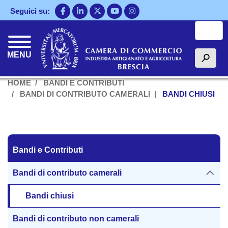
Salta
Seguici su:
al
Cerca
contenuto
principale
MENU
h
HOME
BANDI E CONTRIBUTI
BANDI DI CONTRIBUTO CAMERALI
BANDI CHIUSI
Bandi e Contributi
Bandi e Contributi
Bandi di contributo camerali
Bandi chiusi
Bandi di contributo non camerali