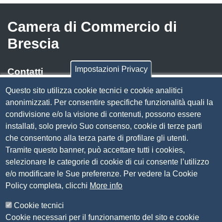
Camera di Commercio di
Brescia
Impostazioni Privacy
Contatti
Questo sito utilizza cookie tecnici e cookie analitici
Via Luigi Einaudi, 23, 25121 Brescia BS
anonimizzati. Per consentire specifiche funzionalità quali la
Tel. 030 37251
condivisione e/o la visione di contenuti, possono essere
PEC
camera.brescia@bs.legalmail.camcom.it
installati, solo previo Suo consenso, cookie di terze parti
P.IVA 00859790172
che consentono alla terza parte di profilare gli utenti.
C.F. 80013870177
Tramite questo banner, può accettare tutti i cookies,
Contatti
selezionare le categorie di cookie di cui consente l’utilizzo
e/o modificare le Sue preferenze. Per vedere la Cookie
Amministrazione Trasparente
Policy completa, clicchi
More info
Organizzazione
Cookie tecnici
Bandi di concorso
Cookie necessari per il funzionamento del sito e cookie