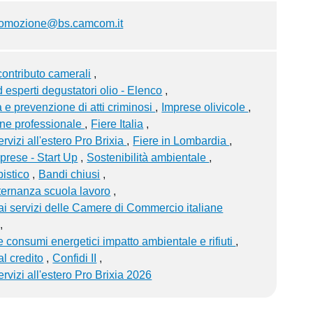
romozione@bs.camcom.it
contributo camerali
d esperti degustatori olio - Elenco
 e prevenzione di atti criminosi
Imprese olivicole
ne professionale
Fiere Italia
rvizi all'estero Pro Brixia
Fiere in Lombardia
rese - Start Up
Sostenibilità ambientale
pistico
Bandi chiusi
ternanza scuola lavoro
i servizi delle Camere di Commercio italiane
 consumi energetici impatto ambientale e rifiuti
l credito
Confidi II
ervizi all'estero Pro Brixia 2026