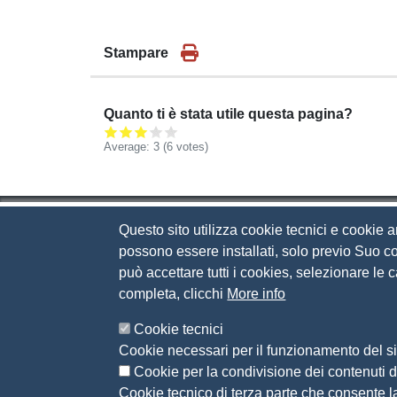
Stampare
Quanto ti è stata utile questa pagina?
Average:
3
(
6
votes)
Questo sito utilizza cookie tecnici e cookie a
Camera di Commercio d
possono essere installati, solo previo Suo co
può accettare tutti i cookies, selezionare le
Contatti
completa, clicchi
More info
Via Luigi Einaudi, 23, 25121 Brescia BS
Cookie tecnici
Tel. 030 37251
Cookie necessari per il funzionamento del si
PEC
camera.brescia@bs.legalmail.camcom.it
Cookie per la condivisione dei contenuti di
P.IVA 00859790172
Cookie tecnico di terza parte che consente l