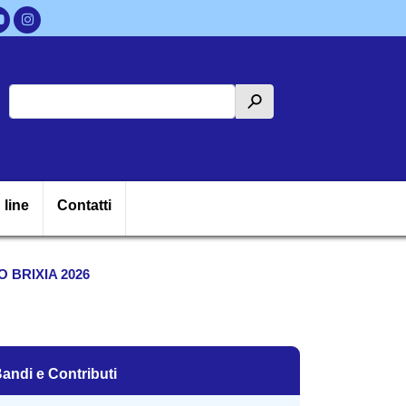
Cerca
h
ipale
 line
Contatti
 BRIXIA 2026
andi e Contributi
andi e Contributi