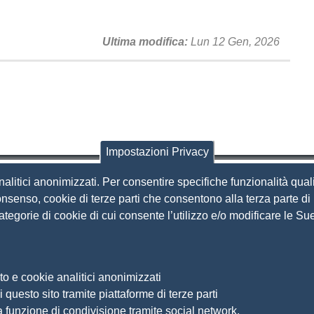
Ultima modifica
Lun 12 Gen, 2026
Impostazioni Privacy
nalitici anonimizzati. Per consentire specifiche funzionalità quali
i Brescia
nsenso, cookie di terze parti che consentono alla terza parte di p
 categorie di cookie di cui consente l’utilizzo e/o modificare le 
Amministrazione Trasparente
S
Organizzazione
Bandi di concorso
to e cookie analitici anonimizzati
Bandi di gara e contratti
S
 questo sito tramite piattaforme di terze parti
Provvedimenti
a funzione di condivisione tramite social network.