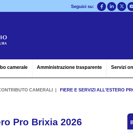
Salta
Seguici su:
al
contenuto
principale
Navigazione princ
lbo camerale
Amministrazione trasparente
Servizi on
 CONTRIBUTO CAMERALI
FIERE E SERVIZI ALL'ESTERO PRO
B
tero Pro Brixia 2026
B