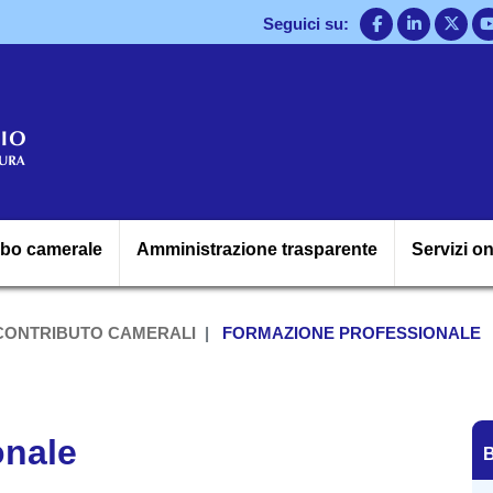
Salta
Seguici su:
al
contenuto
principale
Navigazione princ
lbo camerale
Amministrazione trasparente
Servizi on
 CONTRIBUTO CAMERALI
FORMAZIONE PROFESSIONALE
B
onale
B