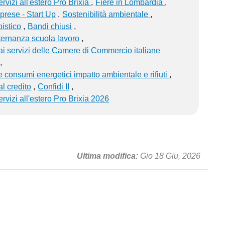
rvizi all'estero Pro Brixia
Fiere in Lombardia
rese - Start Up
Sostenibilità ambientale
pistico
Bandi chiusi
ternanza scuola lavoro
i servizi delle Camere di Commercio italiane
 consumi energetici impatto ambientale e rifiuti
l credito
Confidi II
ervizi all'estero Pro Brixia 2026
Ultima modifica
Gio 18 Giu, 2026