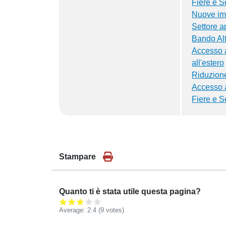
Fiere e Se
Nuove imp
Settore a
Bando Al
Accesso a
all'estero
Riduzione
Accesso a
Fiere e S
Stampare
Quanto ti è stata utile questa pagina?
Average:
2.4
(
9
votes)