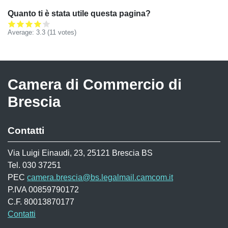
Quanto ti è stata utile questa pagina?
Average:
3.3
(
11
votes)
Camera di Commercio di
Brescia
Contatti
Via Luigi Einaudi, 23, 25121 Brescia BS
Tel. 030 37251
PEC
camera.brescia@bs.legalmail.camcom.it
P.IVA 00859790172
C.F. 80013870177
Contatti