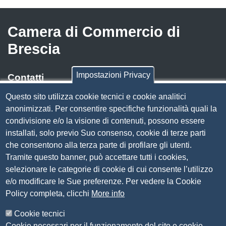
Camera di Commercio di
Brescia
Impostazioni Privacy
Contatti
Questo sito utilizza cookie tecnici e cookie analitici
Via Luigi Einaudi, 23, 25121 Brescia BS
anonimizzati. Per consentire specifiche funzionalità quali la
Tel. 030 37251
condivisione e/o la visione di contenuti, possono essere
PEC
camera.brescia@bs.legalmail.camcom.it
installati, solo previo Suo consenso, cookie di terze parti
P.IVA 00859790172
che consentono alla terza parte di profilare gli utenti.
C.F. 80013870177
Tramite questo banner, può accettare tutti i cookies,
Contatti
selezionare le categorie di cookie di cui consente l’utilizzo
e/o modificare le Sue preferenze. Per vedere la Cookie
Amministrazione Trasparente
Policy completa, clicchi
More info
Organizzazione
Cookie tecnici
Bandi di concorso
Cookie necessari per il funzionamento del sito e cookie