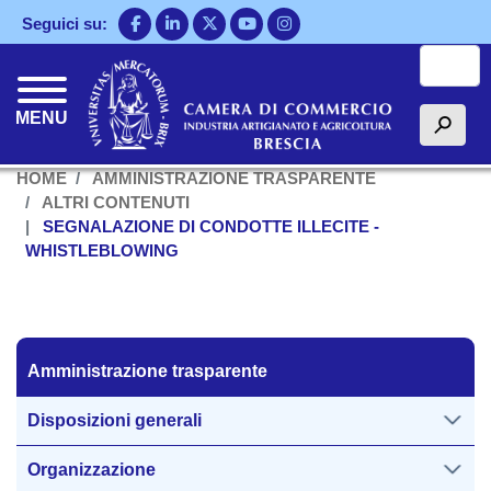
Salta
Seguici su:
al
Cerca
contenuto
principale
MENU
h
HOME
AMMINISTRAZIONE TRASPARENTE
ALTRI CONTENUTI
SEGNALAZIONE DI CONDOTTE ILLECITE -
WHISTLEBLOWING
Amministrazione trasparente
Amministrazione trasparente
Disposizioni generali
Organizzazione