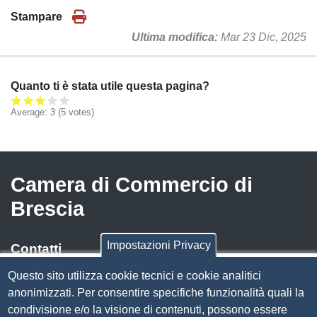
Stampare
Ultima modifica
Mar 23 Dic, 2025
Quanto ti è stata utile questa pagina?
Average:
3
(
5
votes)
Camera di Commercio di
Brescia
Impostazioni Privacy
Contatti
Questo sito utilizza cookie tecnici e cookie analitici
Via Luigi Einaudi, 23, 25121 Brescia BS
anonimizzati. Per consentire specifiche funzionalità quali la
Tel. 030 37251
condivisione e/o la visione di contenuti, possono essere
PEC
camera.brescia@bs.legalmail.camcom.it