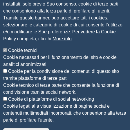
installati, solo previo Suo consenso, cookie di terze parti
P.IVA 00859790172
che consentono alla terza parte di profilare gli utenti.
C.F. 80013870177
Tramite questo banner, può accettare tutti i cookies,
Contatti
selezionare le categorie di cookie di cui consente l’utilizzo
e/o modificare le Sue preferenze. Per vedere la Cookie
Amministrazione Trasparente
Policy completa, clicchi
More info
Organizzazione
Cookie tecnici
Bandi di concorso
Cookie necessari per il funzionamento del sito e cookie
Bandi di gara e contratti
analitici anonimizzati
Provvedimenti
Cookie per la condivisione dei contenuti di questo sito
Attività e procedimenti
tramite piattaforme di terze parti
Cookie tecnico di terza parte che consente la funzione di
Seguici su
condivisione tramite social network.
Cookie di piattaforme di social networking
Cookie legati alla visualizzazione di pagine social e
contenuti multimediali incorporati, che consentono alla terza
Sito web
parte di profilare l'utente.