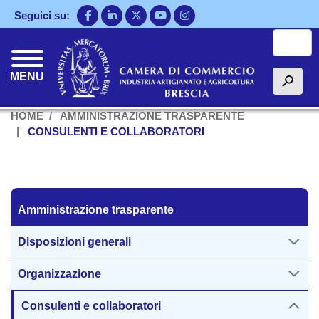
Salta
Seguici su:
al
Cerca
contenuto
principale
MENU
h
HOME
AMMINISTRAZIONE TRASPARENTE
CONSULENTI E COLLABORATORI
Amministrazione trasparente
Amministrazione trasparente
Disposizioni generali
Organizzazione
Consulenti e collaboratori