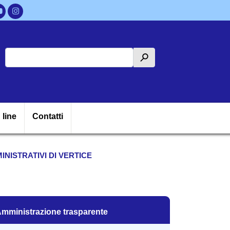
Cerca
h
ipale
 line
Contatti
INISTRATIVI DI VERTICE
mministrazione trasparente
mministrazione trasparente