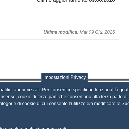
Ultimo aggiornamento 09.06.2026
Ultima modifica
Mar 09 Giu, 2026
Impostazioni Privacy
nalitici anonimizzati. Per consentire specifiche funzionalità quali
i Brescia
nsenso, cookie di terze parti che consentono alla terza parte di p
 categorie di cookie di cui consente l’utilizzo e/o modificare le 
Amministrazione Trasparente
S
Organizzazione
Bandi di concorso
to e cookie analitici anonimizzati