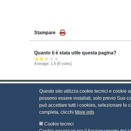
Stampare
Quanto ti è stata utile questa pagina?
Average:
1.5
(
6
votes)
Questo sito utilizza cookie tecnici e cookie a
Camera di Commercio d
possono essere installati, solo previo Suo co
può accettare tutti i cookies, selezionare le
Contatti
completa, clicchi
More info
Via Luigi Einaudi, 23, 25121 Brescia BS
Cookie tecnici
Tel. 030 37251
Cookie necessari per il funzionamento del si