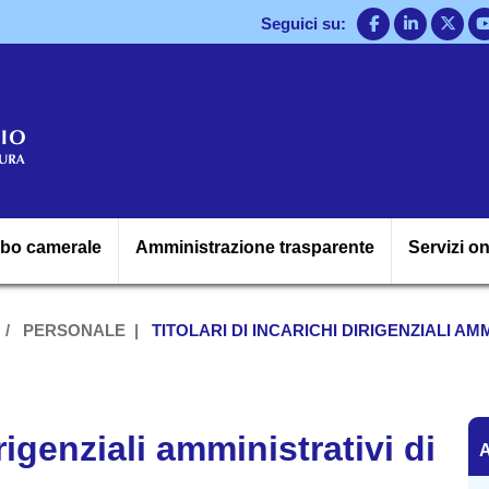
Salta
Seguici su:
al
contenuto
principale
Navigazione princ
lbo camerale
Amministrazione trasparente
Servizi on
PERSONALE
TITOLARI DI INCARICHI DIRIGENZIALI AMM
A
irigenziali amministrativi di
A