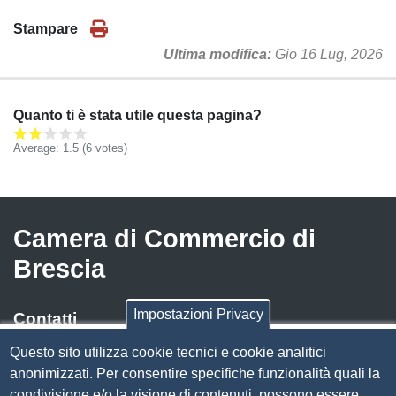
Stampare
Ultima modifica
Gio 16 Lug, 2026
Quanto ti è stata utile questa pagina?
Average:
1.5
(
6
votes)
Camera di Commercio di
Brescia
Impostazioni Privacy
Contatti
Questo sito utilizza cookie tecnici e cookie analitici
Via Luigi Einaudi, 23, 25121 Brescia BS
anonimizzati. Per consentire specifiche funzionalità quali la
Tel. 030 37251
condivisione e/o la visione di contenuti, possono essere