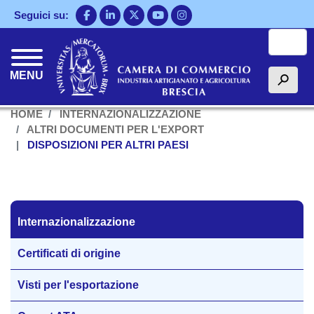
Salta
Seguici su:
al
Cerca
contenuto
principale
MENU
h
HOME
INTERNAZIONALIZZAZIONE
ALTRI DOCUMENTI PER L'EXPORT
DISPOSIZIONI PER ALTRI PAESI
Internazionalizzazione
Internazionalizzazione
Certificati di origine
Visti per l'esportazione