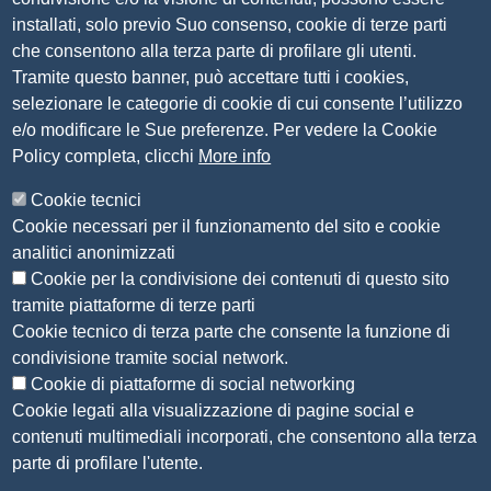
PEC
camera.brescia@bs.legalmail.camcom.it
installati, solo previo Suo consenso, cookie di terze parti
P.IVA 00859790172
che consentono alla terza parte di profilare gli utenti.
C.F. 80013870177
Tramite questo banner, può accettare tutti i cookies,
Contatti
selezionare le categorie di cookie di cui consente l’utilizzo
e/o modificare le Sue preferenze. Per vedere la Cookie
Amministrazione Trasparente
Policy completa, clicchi
More info
Organizzazione
Cookie tecnici
Bandi di concorso
Cookie necessari per il funzionamento del sito e cookie
Bandi di gara e contratti
analitici anonimizzati
Provvedimenti
Cookie per la condivisione dei contenuti di questo sito
Attività e procedimenti
tramite piattaforme di terze parti
Cookie tecnico di terza parte che consente la funzione di
Seguici su
condivisione tramite social network.
Cookie di piattaforme di social networking
Cookie legati alla visualizzazione di pagine social e
contenuti multimediali incorporati, che consentono alla terza
Sito web
parte di profilare l'utente.