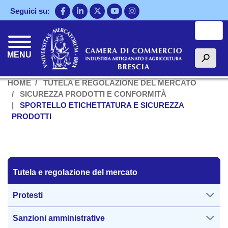
Salta
Seguici su:
al
Cerca
contenuto
principale
MENU
h
HOME
TUTELA E REGOLAZIONE DEL MERCATO
SICUREZZA PRODOTTI E CONFORMITÀ
SPORTELLO ETICHETTATURA E SICUREZZA
PRODOTTI
Tutela regolazione del mercato
Tutela e regolazione del mercato
Protesti
Sanzioni amministrative