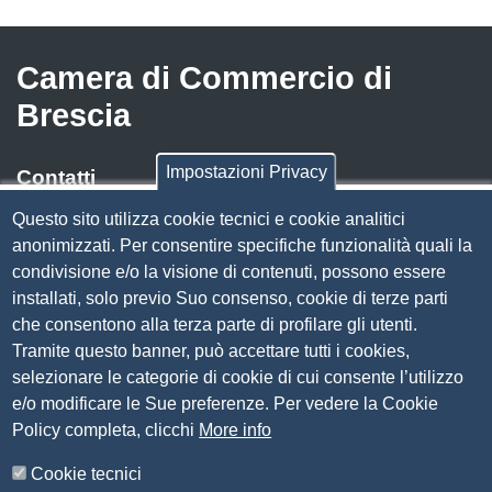
Camera di Commercio di
Brescia
Impostazioni Privacy
Contatti
Questo sito utilizza cookie tecnici e cookie analitici
Via Luigi Einaudi, 23, 25121 Brescia BS
anonimizzati. Per consentire specifiche funzionalità quali la
Tel. 030 37251
condivisione e/o la visione di contenuti, possono essere
PEC
camera.brescia@bs.legalmail.camcom.it
installati, solo previo Suo consenso, cookie di terze parti
P.IVA 00859790172
che consentono alla terza parte di profilare gli utenti.
C.F. 80013870177
Tramite questo banner, può accettare tutti i cookies,
Contatti
selezionare le categorie di cookie di cui consente l’utilizzo
e/o modificare le Sue preferenze. Per vedere la Cookie
Amministrazione Trasparente
Policy completa, clicchi
More info
Organizzazione
Cookie tecnici