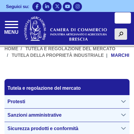
Salta
Seguici su:
al
Cerca
contenuto
principale
MENU
h
HOME
TUTELA E REGOLAZIONE DEL MERCATO
TUTELA DELLA PROPRIETÀ INDUSTRIALE
MARCHI
Tutela regolazione del mercato
Tutela e regolazione del mercato
Protesti
Sanzioni amministrative
Sicurezza prodotti e conformità