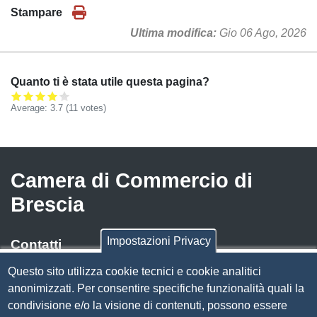
Stampare
Ultima modifica
Gio 06 Ago, 2026
Quanto ti è stata utile questa pagina?
Average:
3.7
(
11
votes)
Camera di Commercio di
Brescia
Impostazioni Privacy
Contatti
Questo sito utilizza cookie tecnici e cookie analitici
Via Luigi Einaudi, 23, 25121 Brescia BS
anonimizzati. Per consentire specifiche funzionalità quali la
Tel. 030 37251
condivisione e/o la visione di contenuti, possono essere
PEC
camera.brescia@bs.legalmail.camcom.it