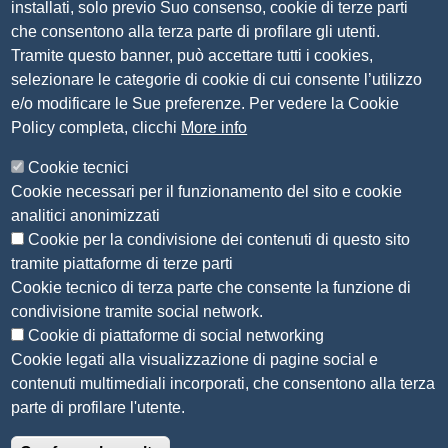
installati, solo previo Suo consenso, cookie di terze parti
P.IVA 00859790172
che consentono alla terza parte di profilare gli utenti.
C.F. 80013870177
Tramite questo banner, può accettare tutti i cookies,
Contatti
selezionare le categorie di cookie di cui consente l’utilizzo
e/o modificare le Sue preferenze. Per vedere la Cookie
Amministrazione Trasparente
Policy completa, clicchi
More info
Organizzazione
Cookie tecnici
Bandi di concorso
Cookie necessari per il funzionamento del sito e cookie
Bandi di gara e contratti
analitici anonimizzati
Provvedimenti
Cookie per la condivisione dei contenuti di questo sito
Attività e procedimenti
tramite piattaforme di terze parti
Cookie tecnico di terza parte che consente la funzione di
Seguici su
condivisione tramite social network.
Cookie di piattaforme di social networking
Cookie legati alla visualizzazione di pagine social e
contenuti multimediali incorporati, che consentono alla terza
Sito web
parte di profilare l'utente.
Accesso riservato