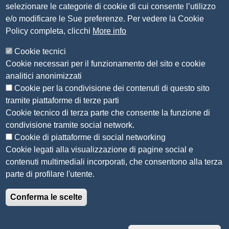
selezionare le categorie di cookie di cui consente l’utilizzo
e/o modificare le Sue preferenze. Per vedere la Cookie
Amministrazione Trasparente
Policy completa, clicchi
More info
Organizzazione
Cookie tecnici
Bandi di concorso
Cookie necessari per il funzionamento del sito e cookie
Bandi di gara e contratti
analitici anonimizzati
Provvedimenti
Cookie per la condivisione dei contenuti di questo sito
Attività e procedimenti
tramite piattaforme di terze parti
Cookie tecnico di terza parte che consente la funzione di
Seguici su
condivisione tramite social network.
Cookie di piattaforme di social networking
Cookie legati alla visualizzazione di pagine social e
contenuti multimediali incorporati, che consentono alla terza
Sito web
parte di profilare l'utente.
Accesso riservato
Conferma le scelte
Mappa del sito