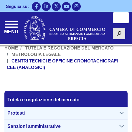
Salta
Seguici su:
al
Cerca
contenuto
principale
MENU
h
HOME
TUTELA E REGOLAZIONE DEL MERCATO
METROLOGIA LEGALE
CENTRI TECNICI E OFFICINE CRONOTACHIGRAFI
CEE (ANALOGICI)
Tutela regolazione del mercato
Tutela e regolazione del mercato
Protesti
Sanzioni amministrative