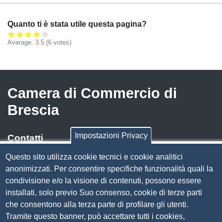
Quanto ti è stata utile questa pagina?
Average:
3.5
(
6
votes)
Camera di Commercio di
Brescia
Impostazioni Privacy
Contatti
Questo sito utilizza cookie tecnici e cookie analitici
Via Luigi Einaudi, 23, 25121 Brescia BS
anonimizzati. Per consentire specifiche funzionalità quali la
Tel. 030 37251
condivisione e/o la visione di contenuti, possono essere
PEC
camera.brescia@bs.legalmail.camcom.it
installati, solo previo Suo consenso, cookie di terze parti
P.IVA 00859790172
che consentono alla terza parte di profilare gli utenti.
C.F. 80013870177
Tramite questo banner, può accettare tutti i cookies,
Contatti