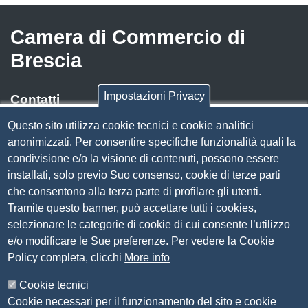
Camera di Commercio di
Brescia
Impostazioni Privacy
Contatti
Questo sito utilizza cookie tecnici e cookie analitici
Via Luigi Einaudi, 23, 25121 Brescia BS
anonimizzati. Per consentire specifiche funzionalità quali la
Tel. 030 37251
condivisione e/o la visione di contenuti, possono essere
PEC
camera.brescia@bs.legalmail.camcom.it
installati, solo previo Suo consenso, cookie di terze parti
P.IVA 00859790172
che consentono alla terza parte di profilare gli utenti.
C.F. 80013870177
Tramite questo banner, può accettare tutti i cookies,
Contatti
selezionare le categorie di cookie di cui consente l’utilizzo
e/o modificare le Sue preferenze. Per vedere la Cookie
Amministrazione Trasparente
Policy completa, clicchi
More info
Organizzazione
Cookie tecnici
Bandi di concorso
Cookie necessari per il funzionamento del sito e cookie