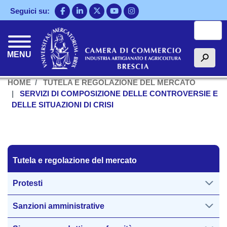
Salta
Seguici su:
al
Cerca
contenuto
principale
MENU
h
HOME
TUTELA E REGOLAZIONE DEL MERCATO
SERVIZI DI COMPOSIZIONE DELLE CONTROVERSIE E
DELLE SITUAZIONI DI CRISI
Tutela regolazione del mercato
Tutela e regolazione del mercato
Protesti
Sanzioni amministrative