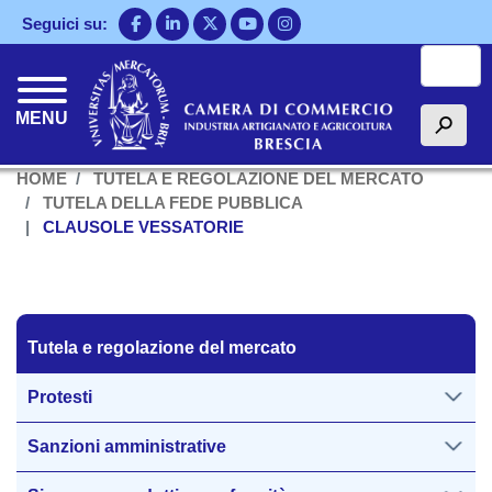
Salta
Seguici su:
al
Cerca
contenuto
principale
MENU
h
HOME
TUTELA E REGOLAZIONE DEL MERCATO
TUTELA DELLA FEDE PUBBLICA
CLAUSOLE VESSATORIE
Tutela regolazione del mercato
Tutela e regolazione del mercato
Protesti
Sanzioni amministrative