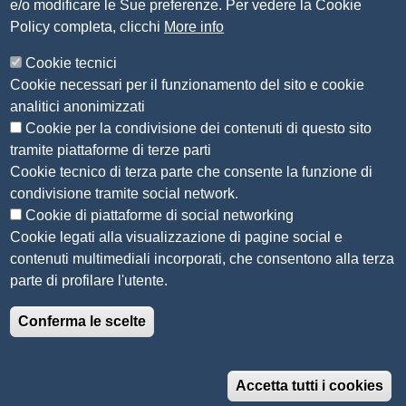
e/o modificare le Sue preferenze. Per vedere la Cookie
Amministrazione Trasparente
Policy completa, clicchi
More info
Organizzazione
Cookie tecnici
Bandi di concorso
Cookie necessari per il funzionamento del sito e cookie
Bandi di gara e contratti
analitici anonimizzati
Provvedimenti
Cookie per la condivisione dei contenuti di questo sito
Attività e procedimenti
tramite piattaforme di terze parti
Cookie tecnico di terza parte che consente la funzione di
Seguici su
condivisione tramite social network.
Cookie di piattaforme di social networking
Cookie legati alla visualizzazione di pagine social e
contenuti multimediali incorporati, che consentono alla terza
Sito web
parte di profilare l'utente.
Accesso riservato
Conferma le scelte
Mappa del sito
Menù privacy
Informativa privacy
Note legali
Accetta tutti i cookies
Accessibilità e usabilità