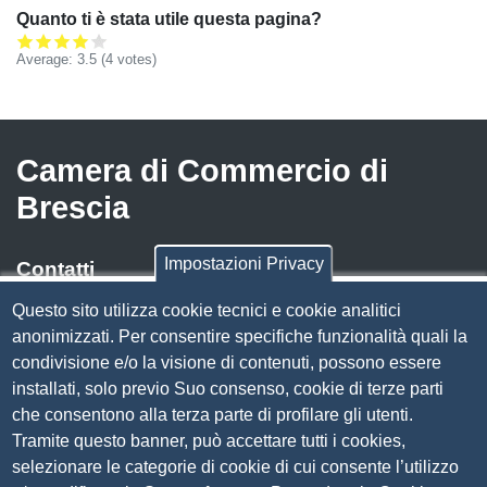
Quanto ti è stata utile questa pagina?
Average:
3.5
(
4
votes)
Camera di Commercio di
Brescia
Impostazioni Privacy
Contatti
Questo sito utilizza cookie tecnici e cookie analitici
Via Luigi Einaudi, 23, 25121 Brescia BS
anonimizzati. Per consentire specifiche funzionalità quali la
Tel. 030 37251
condivisione e/o la visione di contenuti, possono essere
PEC
camera.brescia@bs.legalmail.camcom.it
installati, solo previo Suo consenso, cookie di terze parti
P.IVA 00859790172
che consentono alla terza parte di profilare gli utenti.
C.F. 80013870177
Tramite questo banner, può accettare tutti i cookies,
Contatti
selezionare le categorie di cookie di cui consente l’utilizzo