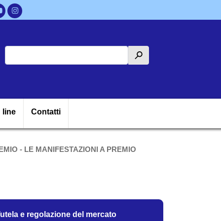
Cerca
h
ipale
 line
Contatti
MIO - LE MANIFESTAZIONI A PREMIO
utela regolazione del mercato
utela e regolazione del mercato