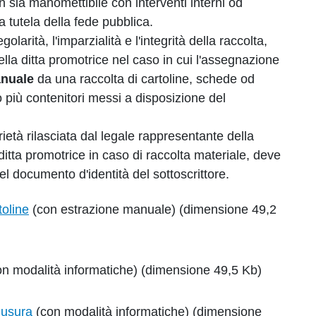
on sia manomettibile con interventi interni od
 la tutela della fede pubblica.
larità, l'imparzialità e l'integrità della raccolta,
ella ditta promotrice nel caso in cui l'assegnazione
anuale
da una raccolta di cartoline, schede od
o più contenitori messi a disposizione del
rietà rilasciata dal legale rappresentante della
itta promotrice in caso di raccolta materiale, deve
el documento d'identità del sottoscrittore.
toline
(con estrazione manuale) (dimensione 49,2
n modalità informatiche) (dimensione 49,5 Kb)
iusura
(con modalità informatiche) (dimensione