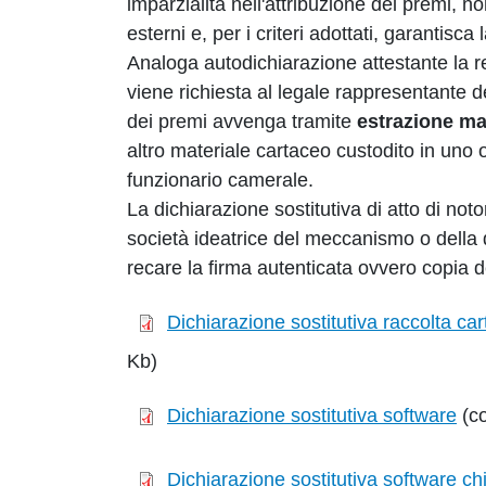
imparzialità nell'attribuzione dei premi, n
esterni e, per i criteri adottati, garantisca
Analoga autodichiarazione attestante la rego
viene richiesta al legale rappresentante d
dei premi avvenga tramite
estrazione m
altro materiale cartaceo custodito in uno 
funzionario camerale.
La dichiarazione sostitutiva di atto di noto
società ideatrice del meccanismo o della d
recare la firma autenticata ovvero copia d
Dichiarazione sostitutiva raccolta car
Kb)
Dichiarazione sostitutiva software
(co
Dichiarazione sostitutiva software ch