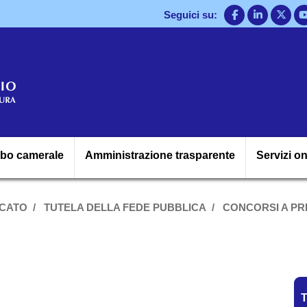
Salta
Seguici su:
al
contenuto
principale
Navigazione princ
lbo camerale
Amministrazione trasparente
Servizi on
RCATO
TUTELA DELLA FEDE PUBBLICA
CONCORSI A PRE
T
T