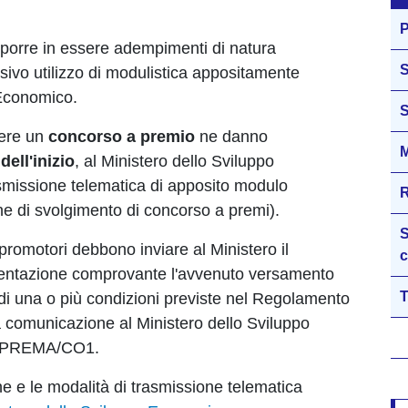
P
 porre in essere adempimenti di natura
S
usivo utilizzo di modulistica appositamente
 Economico.
S
gere un
concorso a premio
ne danno
M
ell'inizio
, al Ministero dello Sviluppo
missione telematica di apposito modulo
R
 di svolgimento di concorso a premi).
S
omotori debbono inviare al Ministero il
c
ntazione comprovante l'avvenuto versamento
T
di una o più condizioni previste nel Regolamento
a comunicazione al Ministero dello Sviluppo
lo PREMA/CO1.
one e le modalità di trasmissione telematica