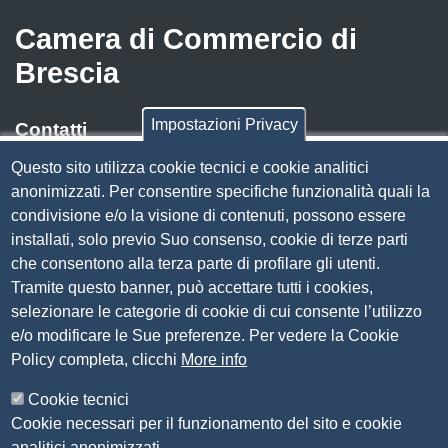
Camera di Commercio di
Brescia
Impostazioni Privacy
Contatti
Questo sito utilizza cookie tecnici e cookie analitici
Via Luigi Einaudi, 23, 25121 Brescia BS
anonimizzati. Per consentire specifiche funzionalità quali la
Tel. 030 37251
condivisione e/o la visione di contenuti, possono essere
PEC
camera.brescia@bs.legalmail.camcom.it
installati, solo previo Suo consenso, cookie di terze parti
P.IVA 00859790172
che consentono alla terza parte di profilare gli utenti.
C.F. 80013870177
Tramite questo banner, può accettare tutti i cookies,
Contatti
selezionare le categorie di cookie di cui consente l’utilizzo
e/o modificare le Sue preferenze. Per vedere la Cookie
Amministrazione Trasparente
Policy completa, clicchi
More info
Organizzazione
Cookie tecnici
Bandi di concorso
Cookie necessari per il funzionamento del sito e cookie
Bandi di gara e contratti
analitici anonimizzati