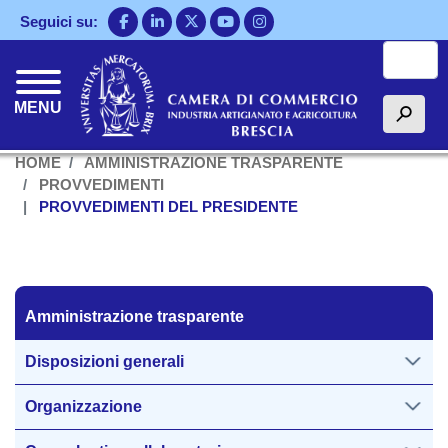
Salta
Seguici su:
al
Cerca
contenuto
principale
MENU
h
HOME
AMMINISTRAZIONE TRASPARENTE
PROVVEDIMENTI
PROVVEDIMENTI DEL PRESIDENTE
Amministrazione trasparente
Amministrazione trasparente
Disposizioni generali
Organizzazione