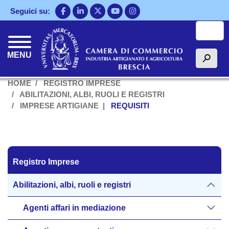
Salta
Seguici su:
al
Cerca
contenuto
principale
MENU
h
HOME
REGISTRO IMPRESE
ABILITAZIONI, ALBI, RUOLI E REGISTRI
IMPRESE ARTIGIANE
REQUISITI
Registro Imprese
Registro Imprese
Abilitazioni, albi, ruoli e registri
Agenti affari in mediazione