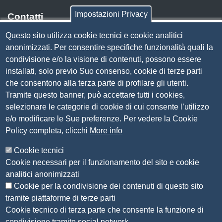
Impostazioni Privacy
Contatti
Questo sito utilizza cookie tecnici e cookie analitici
Via Luigi Einaudi, 23, 25121 Brescia BS
anonimizzati. Per consentire specifiche funzionalità quali la
Tel. 030 37251
condivisione e/o la visione di contenuti, possono essere
PEC
camera.brescia@bs.legalmail.camcom.it
installati, solo previo Suo consenso, cookie di terze parti
P.IVA 00859790172
che consentono alla terza parte di profilare gli utenti.
C.F. 80013870177
Tramite questo banner, può accettare tutti i cookies,
Contatti
selezionare le categorie di cookie di cui consente l’utilizzo
e/o modificare le Sue preferenze. Per vedere la Cookie
Amministrazione Trasparente
Policy completa, clicchi
More info
Organizzazione
Cookie tecnici
Bandi di concorso
Cookie necessari per il funzionamento del sito e cookie
Bandi di gara e contratti
analitici anonimizzati
Provvedimenti
Cookie per la condivisione dei contenuti di questo sito
Attività e procedimenti
tramite piattaforme di terze parti
Cookie tecnico di terza parte che consente la funzione di
Seguici su
condivisione tramite social network.