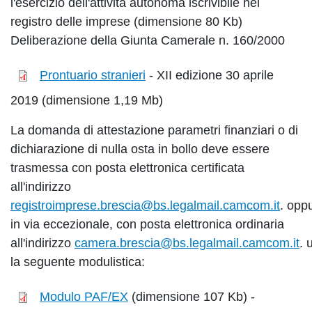
l'esercizio dell'attività autonoma iscrivibile nel
registro delle imprese (dimensione 80 Kb)
Deliberazione della Giunta Camerale n. 160/2000
Prontuario stranieri
- XII edizione 30 aprile
2019 (dimensione 1,19 Mb)
La domanda di attestazione parametri finanziari o di
dichiarazione di nulla osta in bollo deve essere
trasmessa con posta elettronica certificata
all'indirizzo
registroimprese.brescia@bs.legalmail.camcom.it
. opp
in via eccezionale, con posta elettronica ordinaria
all'indirizzo
camera.brescia@bs.legalmail.camcom.it
. 
la seguente modulistica:
Modulo PAF/EX
(dimensione 107 Kb) -