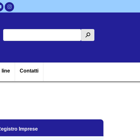
Cerca
h
ipale
 line
Contatti
egistro Imprese
egistro Imprese