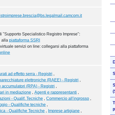
istroimprese.brescia@bs.legalmail.camcom.it
di "Supporto Specialistico Registro Imprese":
i alla
piattaforma SSRI
virtuale servizi on line: collegarsi alla piattaforma
nline
D
rati ad effetto serra - Registri
pparecchiature elettroniche (RAEE) - Registri
S
le accumulatori (RPA) - Registri
(
fari in mediazione
Agenti e rappresentanti
azioni - Qualif. Tecniche
Commercio all'ingrosso
T
gio - Qualifiche tecniche
p
tica - Qualifiche Tecniche
Imprese artigiane