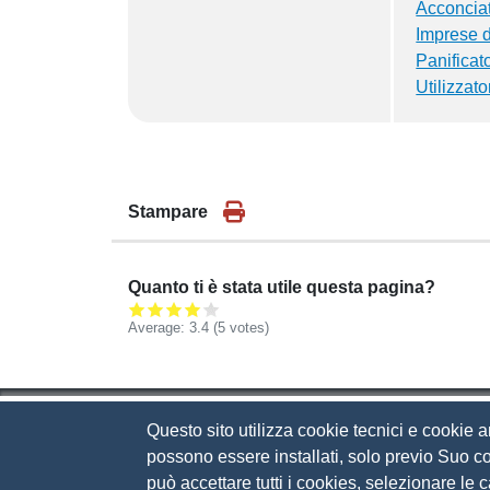
Acconciato
Imprese d
Panificato
Utilizzato
Stampare
Quanto ti è stata utile questa pagina?
Average:
3.4
(
5
votes)
Questo sito utilizza cookie tecnici e cookie a
Camera di Commercio d
possono essere installati, solo previo Suo co
può accettare tutti i cookies, selezionare le