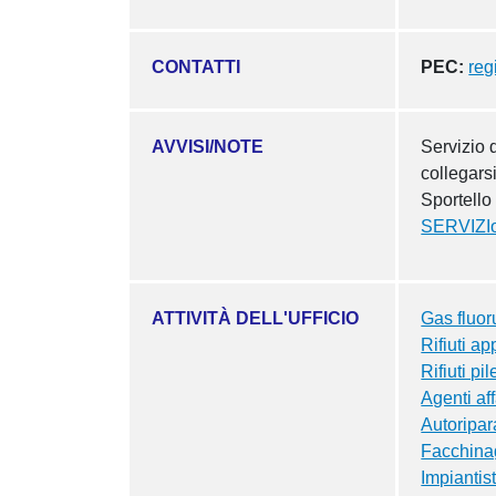
CONTATTI
PEC:
reg
AVVISI/NOTE
Servizio 
collegars
Sportello 
SERVIZIo
ATTIVITÀ DELL'UFFICIO
Gas fluoru
Rifiuti a
Rifiuti pi
Agenti af
Autoripar
Facchinag
Impiantis