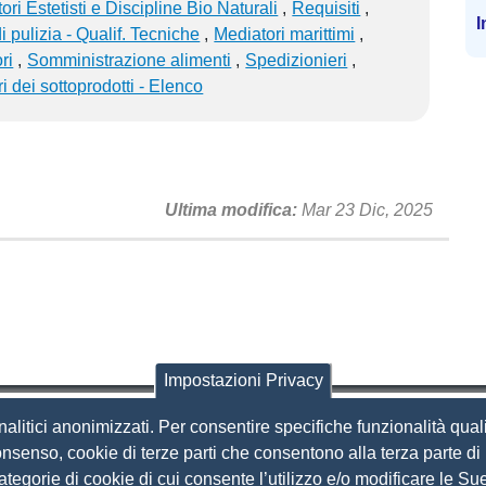
ri Estetisti e Discipline Bio Naturali
Requisiti
I
i pulizia - Qualif. Tecniche
Mediatori marittimi
ri
Somministrazione alimenti
Spedizionieri
ri dei sottoprodotti - Elenco
Ultima modifica
Mar 23 Dic, 2025
Impostazioni Privacy
nalitici anonimizzati. Per consentire specifiche funzionalità quali
i Brescia
nsenso, cookie di terze parti che consentono alla terza parte di p
 categorie di cookie di cui consente l’utilizzo e/o modificare le 