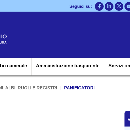
Salta
Seguici su:
al
contenuto
principale
Navigazione princ
lbo camerale
Amministrazione trasparente
Servizi on
I, ALBI, RUOLI E REGISTRI
PANIFICATORI
R
R