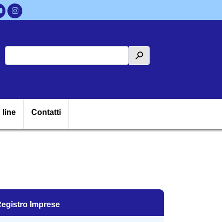
Cerca
h
ipale
 line
Contatti
egistro Imprese
egistro Imprese