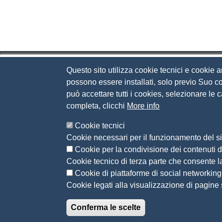
Questo sito utilizza cookie tecnici e cookie a
Camera di Commercio d
possono essere installati, solo previo Suo co
può accettare tutti i cookies, selezionare le
Contatti
completa, clicchi
More info
Via Luigi Einaudi, 23, 25121 Brescia BS
Cookie tecnici
Tel. 030 37251
Cookie necessari per il funzionamento del si
PEC
camera.brescia@bs.legalmail.camcom.it
Cookie per la condivisione dei contenuti di
P.IVA 00859790172
Cookie tecnico di terza parte che consente l
C.F. 80013870177
Cookie di piattaforme di social networking
Contatti
Cookie legati alla visualizzazione di pagine s
Conferma le scelte
Menù privacy
Informativa privacy
Note legali
Accessibilità