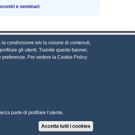
ncontri e seminari
 la condivisione e/o la visione di contenuti,
rofilare gli utenti. Tramite questo banner,
Sue preferenze. Per vedere la Cookie Policy
eguici su
ito web
cesso riservato
ppa del sito
rza parte di profilare l'utente.
Accetta tutti i cookies
Revoca il conse