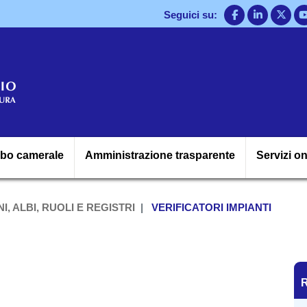
Salta
Seguici su:
al
contenuto
principale
Navigazione princ
lbo camerale
Amministrazione trasparente
Servizi on
I, ALBI, RUOLI E REGISTRI
VERIFICATORI IMPIANTI
R
R