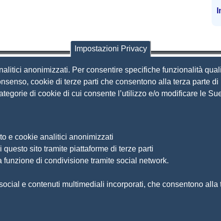
I
Impostazioni Privacy
nalitici anonimizzati. Per consentire specifiche funzionalità quali
i Brescia
nsenso, cookie di terze parti che consentono alla terza parte di p
 categorie di cookie di cui consente l’utilizzo e/o modificare le 
Amministrazione Trasparente
S
Organizzazione
Bandi di concorso
to e cookie analitici anonimizzati
Bandi di gara e contratti
S
 questo sito tramite piattaforme di terze parti
Provvedimenti
a funzione di condivisione tramite social network.
Ac
Attività e procedimenti
Ma
ocial e contenuti multimediali incorporati, che consentono alla te
 e usabilità