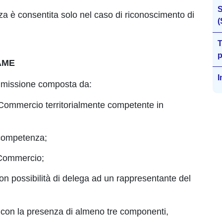
S
za è consentita solo nel caso di riconoscimento di
(
T
p
AME
I
mmissione composta da:
Commercio territorialmente competente in
 competenza;
 Commercio;
 con possibilità di delega ad un rappresentante del
 con la presenza di almeno tre componenti,