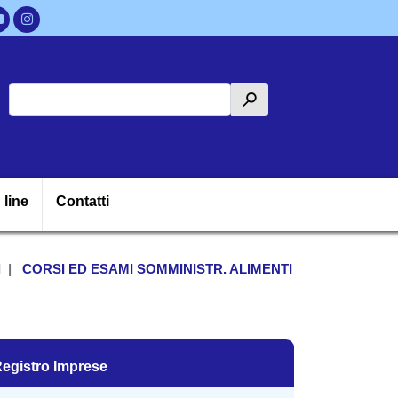
Cerca
h
ipale
 line
Contatti
I
CORSI ED ESAMI SOMMINISTR. ALIMENTI
egistro Imprese
egistro Imprese