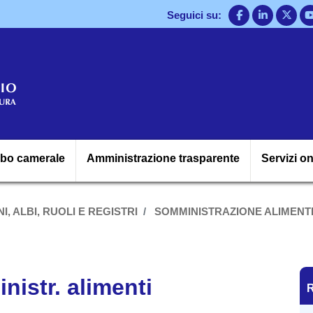
Salta
Seguici su:
al
contenuto
principale
Navigazione princ
lbo camerale
Amministrazione trasparente
Servizi on
I, ALBI, RUOLI E REGISTRI
SOMMINISTRAZIONE ALIMENT
R
istr. alimenti
R